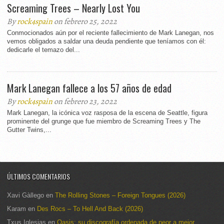
Screaming Trees – Nearly Lost You
By
rock4spain
on febrero 25, 2022
Conmocionados aún por el reciente fallecimiento de Mark Lanegan, nos
vemos obligados a saldar una deuda pendiente que teníamos con él:
dedicarle el temazo del...
Mark Lanegan fallece a los 57 años de edad
By
rock4spain
on febrero 23, 2022
Mark Lanegan, la icónica voz rasposa de la escena de Seattle, figura
prominente del grunge que fue miembro de Screaming Trees y The
Gutter Twins,...
ÚLTIMOS COMENTARIOS
Xavi Gàllego
en
The Rolling Stones – Foreign Tongues (2026)
Karam
en
Des Rocs – To Hell And Back (2026)
Txus Iglesias
en
Oasis: su discografía ordenada de peor a mejor