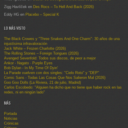
Zigg Havlíček
en
Des Rocs – To Hell And Back (2026)
Eddy HG
en
Placebo – Special K
LO MÁS VISTO
The Black Crowes y "Three Snakes And One Charm": 30 años de una
injustísima infravaloración
Jack White – Frozen Charlotte (2026)
The Rolling Stones – Foreign Tongues (2026)
Avenged Sevenfold: Todos sus discos, de peor a mejor
Ankor - Nagato · Purple Eyes
Bob Dylan - In My Time Of Dyin'
La Parade vuelven con dos singles: "Cielo Roto" y "DEP"
Comic Sans - Todas Las Cosas Que Nos Salieron Mal (2026)
Goo Goo Dolls (La Riviera, 21 de julio, Madrid)
Carlos Escobedo: "Alguien ha dicho que no tiene que haber rock en las
redes, ni en ningún lado"
MÁS
Portada
Noticias
Crónicas