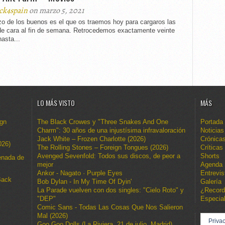
ck4spain
on marzo 5, 2021
o de los buenos es el que os traemos hoy para cargaros las
 de cara al fin de semana. Retrocedemos exactamente veinte
asta...
LO MÁS VISTO
MÁS
ign
The Black Crowes y "Three Snakes And One
Portada
Charm": 30 años de una injustísima infravaloración
Noticias
Jack White – Frozen Charlotte (2026)
Crónica
026)
The Rolling Stones – Foreign Tongues (2026)
Críticas
Avenged Sevenfold: Todos sus discos, de peor a
Shorts
enada de
mejor
Agenda
Ankor - Nagato · Purple Eyes
Entrevis
Back
Bob Dylan - In My Time Of Dyin'
Galería
La Parade vuelven con dos singles: "Cielo Roto" y
¿Recor
"DEP"
Especia
Comic Sans - Todas Las Cosas Que Nos Salieron
Mal (2026)
Privac
Goo Goo Dolls (La Riviera, 21 de julio, Madrid)