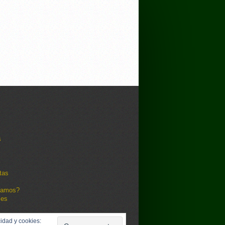
s
tas
damos?
les
idad y cookies: