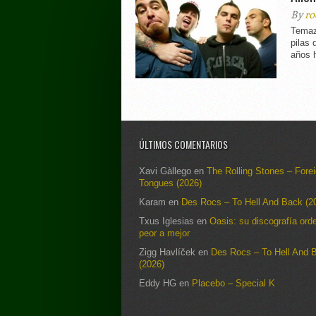
By
ro
Temaz
pilas
años h
ÚLTIMOS COMENTARIOS
Xavi Gàllego
en
The Rolling Stones – Fore
Tongues (2026)
Karam
en
Des Rocs – To Hell And Back (2
Txus Iglesias
en
Oasis: su discografía ord
peor a mejor
Zigg Havlíček
en
Des Rocs – To Hell And 
(2026)
Eddy HG
en
Placebo – Special K