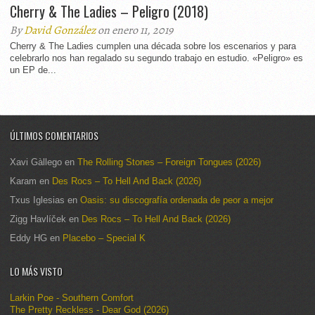
Cherry & The Ladies – Peligro (2018)
By
David González
on enero 11, 2019
Cherry & The Ladies cumplen una década sobre los escenarios y para
celebrarlo nos han regalado su segundo trabajo en estudio. «Peligro» es
un EP de...
ÚLTIMOS COMENTARIOS
Xavi Gàllego
en
The Rolling Stones – Foreign Tongues (2026)
Karam
en
Des Rocs – To Hell And Back (2026)
Txus Iglesias
en
Oasis: su discografía ordenada de peor a mejor
Zigg Havlíček
en
Des Rocs – To Hell And Back (2026)
Eddy HG
en
Placebo – Special K
LO MÁS VISTO
Larkin Poe - Southern Comfort
The Pretty Reckless - Dear God (2026)