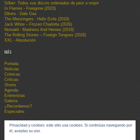
Sôber: Todos sus discos ordenados de peor a mejor
In Flames - Foregone (2023)
Dikers - Dale Gas
The Menzingers - Hello Exile (2019)
Jack White – Frozen Charlotte (2026)
Norwald - Madness And Heroes (2019)
The Rolling Stones – Foreign Tongues (2026)
XXL - Absolución
MÁS
Portada
Noticias
Crónicas
Críticas
Shorts
Agenda
Entrevistas
Galería
¿Recordamos?
Especiales
Privacidad y cookies: este sitio usa cookies. Si continúas navegando por
él, aceptas su uso.