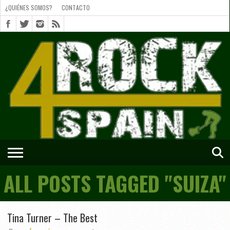
¿QUIÉNES SOMOS?
CONTACTO
¿QUIÉNES
SOMOS?
CONTACTO
SHORTS
ALL POSTS TAGGED "SUIZA"
Tina Turner – The Best