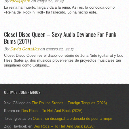
By
rock4spain
on mayo 26, 2023
La reina ha muerto, larga vida a la reina. Así es, la conocida como
«Reina del Rock n’ Roll» ha fallecido. Lo ha hecho este...
Closet Disco Queen – Sexy Audio Deviance For Punk
Bums (2017)
By
David González
on marzo 22, 2017
Closet Disco Queen es el diabólico retoño de Jona Nido (guitarra) y Luc
Hess (batería), dos músicos provenientes de proyectos musicales tan
singulares como Coilguns,...
ÚLTIMOS COMENTARIOS
Xavi Gàllego
en
The Rolling Stones – Foreign Tongues (2026)
Karam
en
Des Rocs – To Hell And Back (2026)
Txus Iglesias
en
Oasis: su discografía ordenada de peor a mejor
Zigg Havlíček
en
Des Rocs – To Hell And Back (2026)