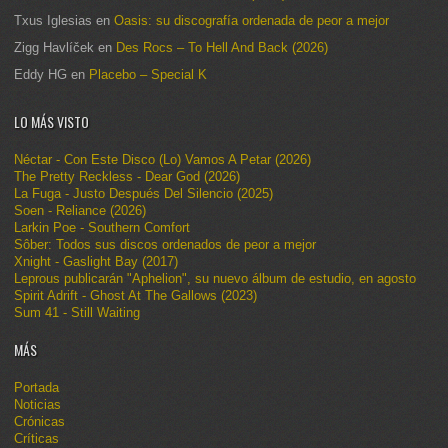
Txus Iglesias
en
Oasis: su discografía ordenada de peor a mejor
Zigg Havlíček
en
Des Rocs – To Hell And Back (2026)
Eddy HG
en
Placebo – Special K
LO MÁS VISTO
Néctar - Con Este Disco (Lo) Vamos A Petar (2026)
The Pretty Reckless - Dear God (2026)
La Fuga - Justo Después Del Silencio (2025)
Soen - Reliance (2026)
Larkin Poe - Southern Comfort
Sôber: Todos sus discos ordenados de peor a mejor
Xnight - Gaslight Bay (2017)
Leprous publicarán "Aphelion", su nuevo álbum de estudio, en agosto
Spirit Adrift - Ghost At The Gallows (2023)
Sum 41 - Still Waiting
MÁS
Portada
Noticias
Crónicas
Críticas