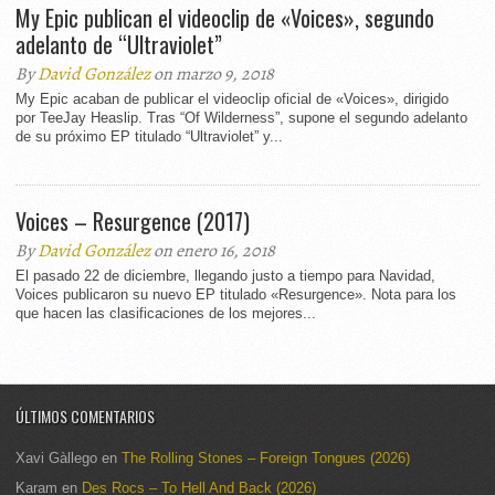
My Epic publican el videoclip de «Voices», segundo
adelanto de “Ultraviolet”
By
David González
on marzo 9, 2018
My Epic acaban de publicar el videoclip oficial de «Voices», dirigido
por TeeJay Heaslip. Tras “Of Wilderness”, supone el segundo adelanto
de su próximo EP titulado “Ultraviolet” y...
Voices – Resurgence (2017)
By
David González
on enero 16, 2018
El pasado 22 de diciembre, llegando justo a tiempo para Navidad,
Voices publicaron su nuevo EP titulado «Resurgence». Nota para los
que hacen las clasificaciones de los mejores...
ÚLTIMOS COMENTARIOS
Xavi Gàllego
en
The Rolling Stones – Foreign Tongues (2026)
Karam
en
Des Rocs – To Hell And Back (2026)