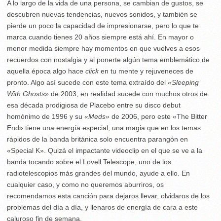
A lo largo de la vida de una persona, se cambian de gustos, se
descubren nuevas tendencias, nuevos sonidos, y también se
pierde un poco la capacidad de impresionarse, pero lo que te
marca cuando tienes 20 años siempre está ahí. En mayor o
menor medida siempre hay momentos en que vuelves a esos
recuerdos con nostalgia y al ponerte algún tema emblemático de
aquella época algo hace
click
en tu mente y rejuveneces de
pronto. Algo así sucede con este tema extraído del
«Sleeping
With Ghosts»
de 2003, en realidad sucede con muchos otros de
esa década prodigiosa de Placebo entre su disco debut
homónimo de 1996 y su
«Meds»
de 2006, pero este «The Bitter
End» tiene una energía especial, una magia que en los temas
rápidos de la banda británica solo encuentra parangón en
«Special K». Quizá el impactante videoclip en el que se ve a la
banda tocando sobre el Lovell Telescope, uno de los
radiotelescopios más grandes del mundo, ayude a ello. En
cualquier caso, y como no queremos aburriros, os
recomendamos esta canción para dejaros llevar, olvidaros de los
problemas del día a día, y llenaros de energía de cara a este
caluroso fin de semana.