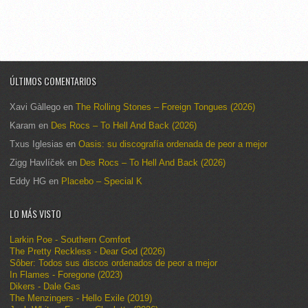
ÚLTIMOS COMENTARIOS
Xavi Gàllego
en
The Rolling Stones – Foreign Tongues (2026)
Karam
en
Des Rocs – To Hell And Back (2026)
Txus Iglesias
en
Oasis: su discografía ordenada de peor a mejor
Zigg Havlíček
en
Des Rocs – To Hell And Back (2026)
Eddy HG
en
Placebo – Special K
LO MÁS VISTO
Larkin Poe - Southern Comfort
The Pretty Reckless - Dear God (2026)
Sôber: Todos sus discos ordenados de peor a mejor
In Flames - Foregone (2023)
Dikers - Dale Gas
The Menzingers - Hello Exile (2019)