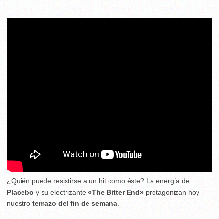
¿Quién puede resistirse a un hit como éste? La energía de
Placebo
y su electrizante
«The Bitter End»
protagonizan hoy
nuestro
temazo del fin de semana
.