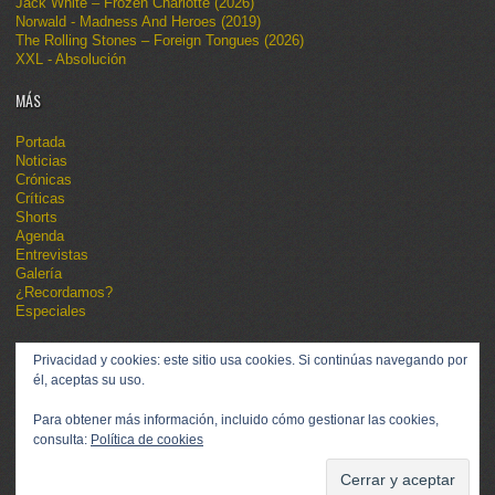
Jack White – Frozen Charlotte (2026)
Norwald - Madness And Heroes (2019)
The Rolling Stones – Foreign Tongues (2026)
XXL - Absolución
MÁS
Portada
Noticias
Crónicas
Críticas
Shorts
Agenda
Entrevistas
Galería
¿Recordamos?
Especiales
Privacidad y cookies: este sitio usa cookies. Si continúas navegando por
él, aceptas su uso.
Para obtener más información, incluido cómo gestionar las cookies,
consulta:
Política de cookies