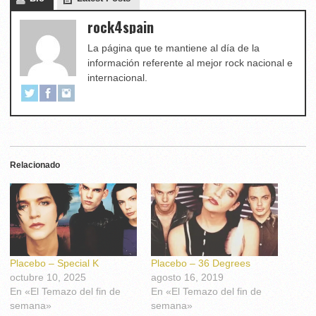
rock4spain
La página que te mantiene al día de la
información referente al mejor rock nacional e
internacional.
Relacionado
Placebo – Special K
Placebo – 36 Degrees
octubre 10, 2025
agosto 16, 2019
En «El Temazo del fin de
En «El Temazo del fin de
semana»
semana»