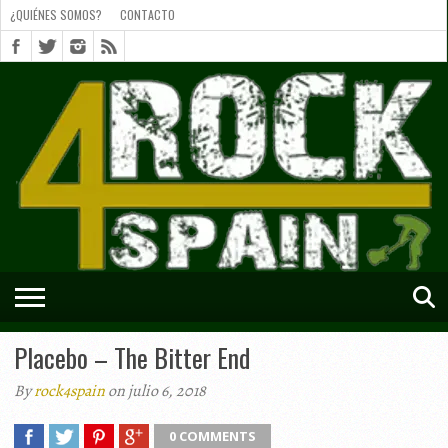
¿QUIÉNES SOMOS?
CONTACTO
¿QUIÉNES
SOMOS?
CONTACTO
SHORTS
Placebo – The Bitter End
By
rock4spain
on julio 6, 2018
0 COMMENTS