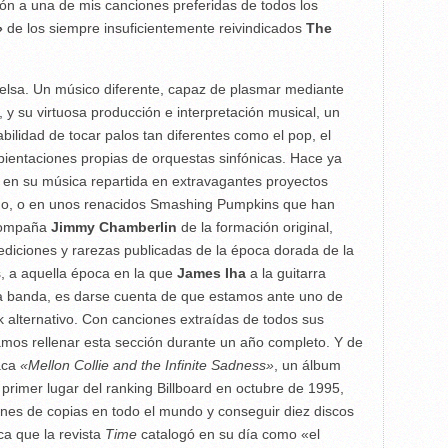
ón a una de mis canciones preferidas de todos los
»
de los siempre insuficientemente reivindicados
The
elsa. Un músico diferente, capaz de plasmar mediante
, y su virtuosa producción e interpretación musical, un
bilidad de tocar palos tan diferentes como el pop, el
mbientaciones propias de orquestas sinfónicas. Hace ya
 en su música repartida en extravagantes proyectos
ado, o en unos renacidos Smashing Pumpkins que han
acompaña
Jimmy Chamberlin
de la formación original,
diciones y rarezas publicadas de la época dorada de la
s, a aquella época en la que
James Iha
a la guitarra
a banda, es darse cuenta de que estamos ante uno de
ck alternativo. Con canciones extraídas de todos sus
amos rellenar esta sección durante un año completo. Y de
aca
«
Mellon Collie and the Infinite Sadness»
, un álbum
primer lugar del ranking Billboard en octubre de 1995,
ones de copias en todo el mundo y conseguir diez discos
a que la revista
Time
catalogó en su día como «el