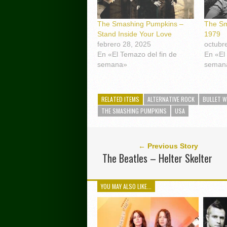
The Smashing Pumpkins –
The Sm
Stand Inside Your Love
1979
febrero 28, 2025
octubr
En «El Temazo del fin de
En «El
semana»
seman
RELATED ITEMS
ALTERNATIVE ROCK
BULLET W
THE SMASHING PUMPKINS
USA
← Previous Story
The Beatles – Helter Skelter
YOU MAY ALSO LIKE...