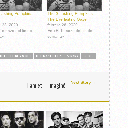
ashing Pumpkins –
The Smashing Pumpkins –
The Everlasting Gaze
e 23, 2020
febrero 28, 2020
 Temazo del fin de
En «El Temazo del fin de
a»
semana»
ITH BUTTERFLY WINGS
EL TEMAZO DEL FIN DE SEMANA
GRUNGE
Next Story →
Hamlet – Imaginé