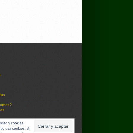
s
tas
damos?
les
idad y cookies:
itio usa cookies. Si