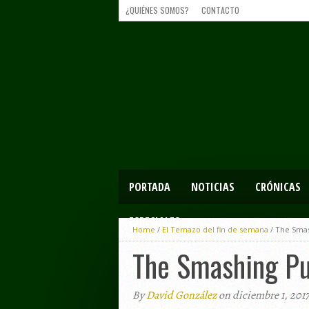
¿QUIÉNES SOMOS?
CONTACTO
PORTADA
NOTICIAS
CRÓNICAS
ESPECIALES
Home
/
El Temazo del fin de semana
/
The Smas
The Smashing Pu
By
David González
on diciembre 1, 201