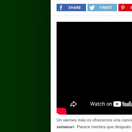
SHARE
TWEET
Un viernes más os ofrecemos una canc
semana»
. Parece mentira que después