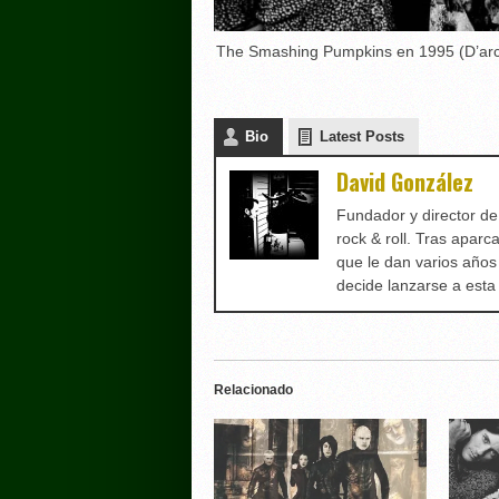
The Smashing Pumpkins en 1995 (D’arcy
Bio
Latest Posts
David González
Fundador y director d
rock & roll. Tras aparc
que le dan varios años
decide lanzarse a est
Relacionado