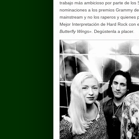
trabajo más ambicioso por parte de los
nominaciones a los premios Grammy de 
mainstream y no los raperos y quienes p
Mejor Interpretación de Hard Rock con 
Butterfly Wings»
. Degústenla a placer.