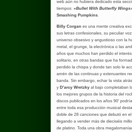
web aún no hubiera dedicado esta secci
tiempos:
«Bullet With Butterfly Wings
Smashing Pumpkins
.
Billy Corgan
es una mente creativa exc
sus letras confesionales, su peculiar voz
universo obsesivo y angustioso con la ha
metal, el grunge, la electrónica o las a
años que muchos han perdido el interés
solitario, en otras bandas que ha form
perdido la chispa y donde tan solo le 
amén de las continuas y extenuantes ree
banda. Sin embargo, echar la vista atrá
y
D’arcy Wretzky
al bajo completaban l
los mejores grupos de la historia del ro
discos publicados en los años 90′ podrí
entre toda esa producción musical dest
doble de 28 canciones que debutó en el 
llegando a vender más de dieciséis mill
de platino. Toda una obra megalomaníac