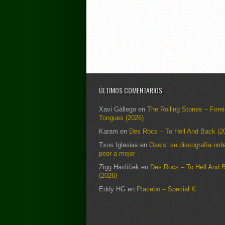
ÚLTIMOS COMENTARIOS
Xavi Gàllego
en
The Rolling Stones – Fore
Tongues (2026)
Karam
en
Des Rocs – To Hell And Back (2
Txus Iglesias
en
Oasis: su discografía ord
peor a mejor
Zigg Havlíček
en
Des Rocs – To Hell And 
(2026)
Eddy HG
en
Placebo – Special K