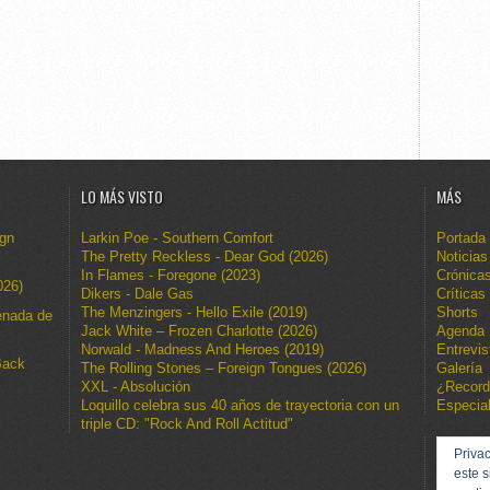
LO MÁS VISTO
MÁS
ign
Larkin Poe - Southern Comfort
Portada
The Pretty Reckless - Dear God (2026)
Noticias
In Flames - Foregone (2023)
Crónica
026)
Dikers - Dale Gas
Críticas
The Menzingers - Hello Exile (2019)
Shorts
enada de
Jack White – Frozen Charlotte (2026)
Agenda
Norwald - Madness And Heroes (2019)
Entrevis
Back
The Rolling Stones – Foreign Tongues (2026)
Galería
XXL - Absolución
¿Recor
Loquillo celebra sus 40 años de trayectoria con un
Especia
triple CD: "Rock And Roll Actitud"
Privac
este s