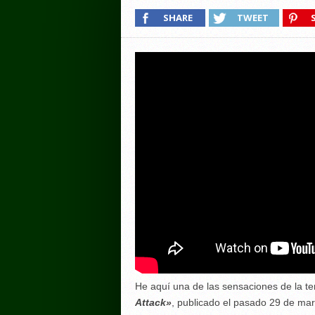
SHARE
TWEET
He aquí una de las sensaciones de la t
Attack»
, publicado el pasado 29 de mar