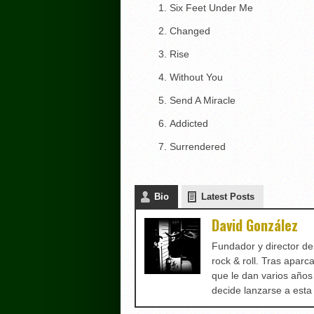
Six Feet Under Me
Changed
Rise
Without You
Send A Miracle
Addicted
Surrendered
Bio
Latest Posts
David González
Fundador y director d
rock & roll. Tras aparc
que le dan varios años
decide lanzarse a est