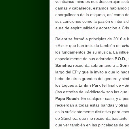
veinticinco minutos nos descerrajan siet
damas y caballeros, estamos hablando del
enorgullecen de la etiqueta, así como de
sus canciones como la pasión e intensi
aura de espiritualidad y adoración a Cr
Relent se formó a principios de 2016 e i
«Rise» que han incluido también en
«He
los fundamentos de su música. La influen
especialmente de sus adorados
P.O.D.
,
Sánchez
recuerda sobremanera a
Sonn
largo del EP y que le invito a que lo ha
bebe de otros grandes del genero y simil
los toques a
Linkin Park
(el final de «
(las estrofas de «Addicted» son las qu
Papa Roach
. En cualquier caso, y a p
recuerdan a todas estas bandas y otras
es lo suficientemente distintivo para es
de Sánchez, que me recuerda bastante 
que ver también en las pinceladas de p