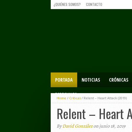
¿QUIÉNES SOMOS?
CONTACTO
PORTADA
NOTICIAS
CRÓNICAS
ESPECIALES
Home
/
Críticas
/
Relent – Heart Attack (2019)
Relent – Heart 
By
David González
on junio 18, 2019