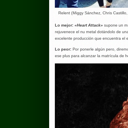
Relent (Miggy Sánchez, Chris Castillo
Lo mejor:
«Heart Attack»
supone un ma
rejuvenece el nu metal dotándolo de un
excelente producción que encuentra el eq
Lo peor:
Por ponerle algún pero, direm
ese plus para alcanzar la matrícula de h