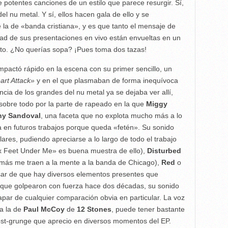
e potentes canciones de un estilo que parece resurgir. Sí,
 nu metal. Y sí, ellos hacen gala de ello y se
 la de «banda cristiana», y es que tanto el mensaje de
dad de sus presentaciones en vivo están envueltas en un
isto. ¿No querías sopa? ¡Pues toma dos tazas!
mpactó rápido en la escena con su primer sencillo, un
art Attack»
y en el que plasmaban de forma inequívoca
cia de los grandes del nu metal ya se dejaba ver allí,
 sobre todo por la parte de rapeado en la que
Miggy
y Sandoval
, una faceta que no explota mucho más a lo
ga en futuros trabajos porque queda «fetén». Su sonido
ares, pudiendo apreciarse a lo largo de todo el trabajo
Six Feet Under Me» es buena muestra de ello),
Disturbed
e más me traen a la mente a la banda de Chicago),
Red
o
esar de que hay diversos elementos presentes que
 que golpearon con fuerza hace dos décadas, su sonido
capar de cualquier comparación obvia en particular. La voz
a la de
Paul McCoy
de
12 Stones
, puede tener bastante
ost-grunge que aprecio en diversos momentos del EP.