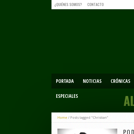
¿QUIÉNES SOMOS?
CONTACTO
PORTADA
NOTICIAS
CRÓNICAS
A
ESPECIALES
Home
/
Posts tagged "Christian"
P.O.