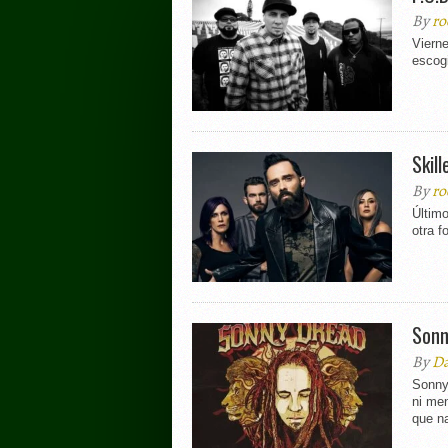
By
ro
Vierne
escog
Skil
By
ro
Últim
otra f
Sonn
By
Da
Sonny
ni me
que na