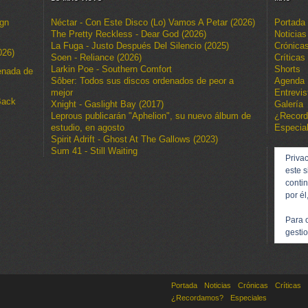
ign
Néctar - Con Este Disco (Lo) Vamos A Petar (2026)
Portada
The Pretty Reckless - Dear God (2026)
Noticias
La Fuga - Justo Después Del Silencio (2025)
Crónica
026)
Soen - Reliance (2026)
Críticas
Larkin Poe - Southern Comfort
Shorts
enada de
Sôber: Todos sus discos ordenados de peor a
Agenda
mejor
Entrevis
Back
Xnight - Gaslight Bay (2017)
Galería
Leprous publicarán "Aphelion", su nuevo álbum de
¿Recor
estudio, en agosto
Especia
Spirit Adrift - Ghost At The Gallows (2023)
Sum 41 - Still Waiting
Privac
este s
conti
por él
Para 
gestio
Portada
Noticias
Crónicas
Críticas
¿Recordamos?
Especiales