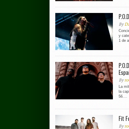
P.O.
By
Da
Concie
y cate
1 de a
P.O.
Espa
By
ro
La mít
la cap
56....
Fit 
By
ro