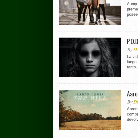
Aunqu
premed
posee 
P.O.
By
Da
La vid
luego
tanto..
Aaro
By
Da
Aaron 
compa
devolv