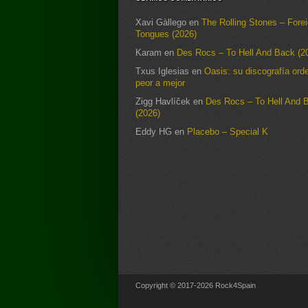
Xavi Gàllego
en
The Rolling Stones – Fore
Tongues (2026)
Karam
en
Des Rocs – To Hell And Back (2
Txus Iglesias
en
Oasis: su discografía ord
peor a mejor
Zigg Havlíček
en
Des Rocs – To Hell And 
(2026)
Eddy HG
en
Placebo – Special K
Copyright © 2017-2026 Rock4Spain