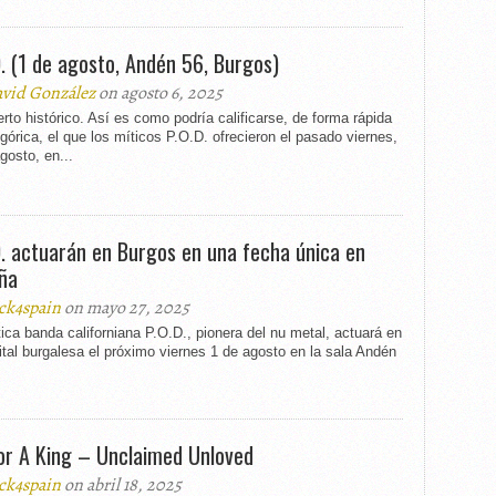
D. (1 de agosto, Andén 56, Burgos)
vid González
on agosto 6, 2025
rto histórico. Así es como podría calificarse, de forma rápida
górica, el que los míticos P.O.D. ofrecieron el pasado viernes,
gosto, en...
D. actuarán en Burgos en una fecha única en
ña
ck4spain
on mayo 27, 2025
ica banda californiana P.O.D., pionera del nu metal, actuará en
ital burgalesa el próximo viernes 1 de agosto en la sala Andén
For A King – Unclaimed Unloved
ck4spain
on abril 18, 2025