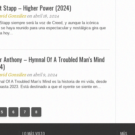
t Stapp – Higher Power (2024)
vid González
on abril 18, 2024
Stapp siempre será la voz de Creed, y aunque la icónica
se haya reunido para una espectacular y nostálgica gira que
a hoy...
er Anthony – Hymnal Of A Troubled Man’s Mind
4)
vid González
on abril 9, 2024
l Of A Troubled Man’s Mind es la historia de mi vida, desde
asta 2023. Está destinado a que el oyente se siente en...
5
6
7
8
LO MÁS VISTO
MÁS