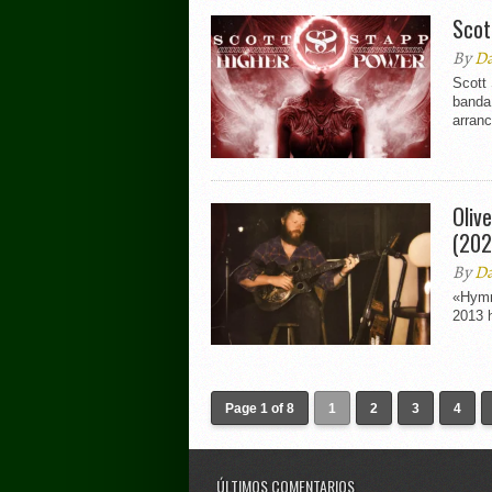
Scot
By
Da
Scott 
banda 
arranc
Oliv
(202
By
Da
«Hymna
2013 h
Page 1 of 8
1
2
3
4
ÚLTIMOS COMENTARIOS