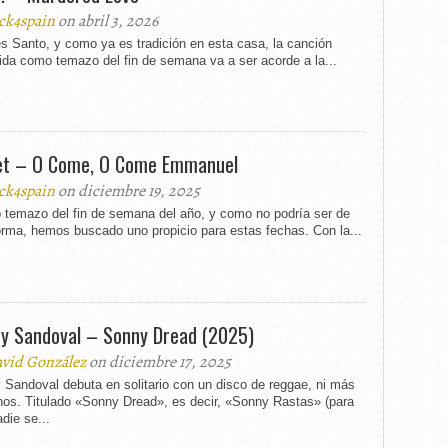
ck4spain
on abril 3, 2026
s Santo, y como ya es tradición en esta casa, la canción
ida como temazo del fin de semana va a ser acorde a la...
let – O Come, O Come Emmanuel
ck4spain
on diciembre 19, 2025
o temazo del fin de semana del año, y como no podría ser de
orma, hemos buscado uno propicio para estas fechas. Con la...
y Sandoval – Sonny Dread (2025)
vid González
on diciembre 17, 2025
 Sandoval debuta en solitario con un disco de reggae, ni más
nos. Titulado «Sonny Dread», es decir, «Sonny Rastas» (para
die se...