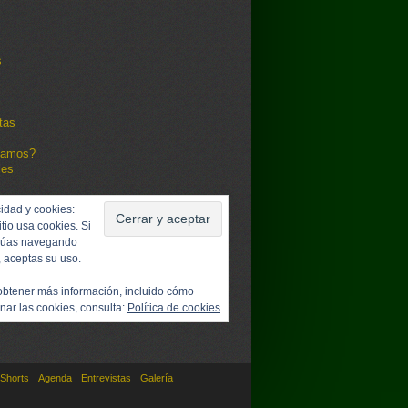
s
tas
damos?
les
idad y cookies:
itio usa cookies. Si
núas navegando
, aceptas su uso.
obtener más información, incluido cómo
nar las cookies, consulta:
Política de cookies
Shorts
Agenda
Entrevistas
Galería