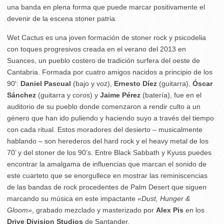
una banda en plena forma que puede marcar positivamente el
devenir de la escena stoner patria.
Wet Cactus es una joven formación de stoner rock y psicodelia
con toques progresivos creada en el verano del 2013 en
Suances, un pueblo costero de tradición surfera del oeste de
Cantabria. Formada por cuatro amigos nacidos a principio de los
90′:
Daniel Pascual
(bajo y voz),
Ernesto Díez
(guitarra),
Óscar
Sánchez
(guitarra y coros) y
Jaime Pérez
(batería), fue en el
auditorio de su pueblo donde comenzaron a rendir culto a un
género que han ido puliendo y haciendo suyo a través del tiempo
con cada ritual. Estos moradores del desierto – musicalmente
hablando – son herederos del hard rock y el heavy metal de los
70’ y del stoner de los 90’s. Entre Black Sabbath y Kyuss puedes
encontrar la amalgama de influencias que marcan el sonido de
este cuarteto que se enorgullece en mostrar las reminiscencias
de las bandas de rock procedentes de Palm Desert que siguen
marcando su música en este impactante
«Dust, Hunger &
Gloom»
, grabado mezclado y masterizado por
Alex Pis
en los
Drive Division Studios
de Santander.