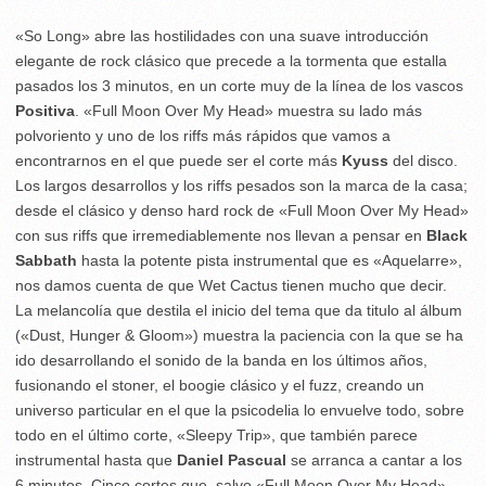
«So Long» abre las hostilidades con una suave introducción
elegante de rock clásico que precede a la tormenta que estalla
pasados los 3 minutos, en un corte muy de la línea de los vascos
Positiva
. «Full Moon Over My Head» muestra su lado más
polvoriento y uno de los riffs más rápidos que vamos a
encontrarnos en el que puede ser el corte más
Kyuss
del disco.
Los largos desarrollos y los riffs pesados son la marca de la casa;
desde el clásico y denso hard rock de «Full Moon Over My Head»
con sus riffs que irremediablemente nos llevan a pensar en
Black
Sabbath
hasta la potente pista instrumental que es «Aquelarre»,
nos damos cuenta de que Wet Cactus tienen mucho que decir.
La melancolía que destila el inicio del tema que da titulo al álbum
(«Dust, Hunger & Gloom») muestra la paciencia con la que se ha
ido desarrollando el sonido de la banda en los últimos años,
fusionando el stoner, el boogie clásico y el fuzz, creando un
universo particular en el que la psicodelia lo envuelve todo, sobre
todo en el último corte, «Sleepy Trip», que también parece
instrumental hasta que
Daniel Pascual
se arranca a cantar a los
6 minutos. Cinco cortes que, salvo «Full Moon Over My Head»,