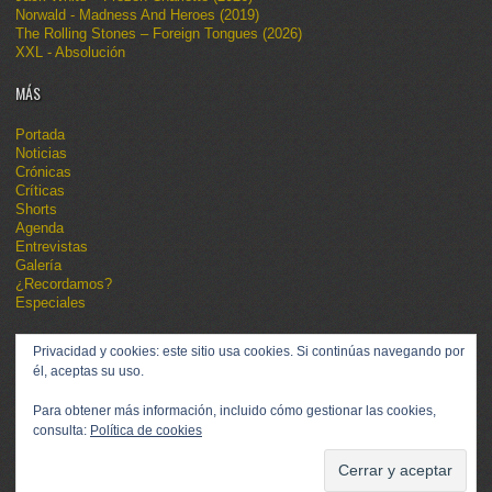
Norwald - Madness And Heroes (2019)
The Rolling Stones – Foreign Tongues (2026)
XXL - Absolución
MÁS
Portada
Noticias
Crónicas
Críticas
Shorts
Agenda
Entrevistas
Galería
¿Recordamos?
Especiales
Privacidad y cookies: este sitio usa cookies. Si continúas navegando por
él, aceptas su uso.
Para obtener más información, incluido cómo gestionar las cookies,
consulta:
Política de cookies