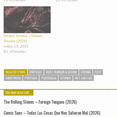
En «Críticas»
En «Críticas»
Desert Smoke – Desert
Smoke (2025)
mayo 13, 2025
En «Portada»
RELATED ITEMS
CRÍTICAS
DUST HUNGER & GLOOM
ESPAÑA
FUZZ
HARD ROCK
PORTADA
PSICODELIA
STONER
WET CACTUS
YOU MAY ALSO LIKE...
The Rolling Stones – Foreign Tongues (2026)
Comic Sans – Todas Las Cosas Que Nos Salieron Mal (2026)