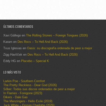
ÚLTIMOS COMENTARIOS
Xavi Gàllego
en
The Rolling Stones – Foreign Tongues (2026)
Karam
en
Des Rocs – To Hell And Back (2026)
Txus Iglesias
en
Oasis: su discografía ordenada de peor a mejor
Zigg Havlíček
en
Des Rocs – To Hell And Back (2026)
Eddy HG
en
Placebo – Special K
LO MÁS VISTO
Larkin Poe - Southern Comfort
The Pretty Reckless - Dear God (2026)
Sôber: Todos sus discos ordenados de peor a mejor
In Flames - Foregone (2023)
Dikers - Dale Gas
The Menzingers - Hello Exile (2019)
Jack White – Frozen Charlotte (2026)