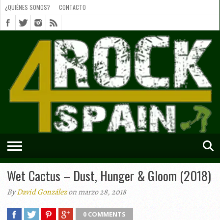
¿QUIÉNES SOMOS?
CONTACTO
¿QUIÉNES
SOMOS?
CONTACTO
SHORTS
Wet Cactus – Dust, Hunger & Gloom (2018)
By
David González
on marzo 28, 2018
0 COMMENTS