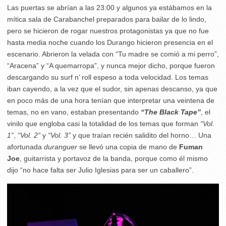
Las puertas se abrían a las 23:00 y algunos ya estábamos en la
mítica sala de Carabanchel preparados para bailar de lo lindo,
pero se hicieron de rogar nuestros protagonistas ya que no fue
hasta media noche cuando los Durango hicieron presencia en el
escenario. Abrieron la velada con “Tu madre se comió a mi perro”,
“Aracena” y “A quemarropa”, y nunca mejor dicho, porque fueron
descargando su surf n’ roll espeso a toda velocidad. Los temas
iban cayendo, a la vez que el sudor, sin apenas descanso, ya que
en poco más de una hora tenían que interpretar una veintena de
temas, no en vano, estaban presentando
“The Black Tape”
, el
vinilo que engloba casi la totalidad de los temas que forman
“Vol.
1”
,
“Vol. 2”
y
“Vol. 3”
y que traían recién salidito del horno… Una
afortunada
duranguer
se llevó una copia de mano de
Fuman
Joe
, guitarrista y portavoz de la banda, porque como él mismo
dijo “no hace falta ser Julio Iglesias para ser un caballero”.