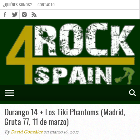
¿QUIÉNES SOMOS?
CONTACTO
¿QUIÉNES
SOMOS?
CONTACTO
SHORTS
Durango 14 + Los Tiki Phantoms (Madrid,
Gruta 77, 11 de marzo)
By
David González
on marzo 16, 2017