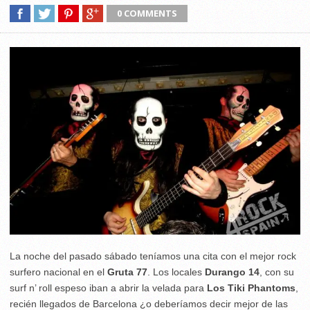
0 COMMENTS
La noche del pasado sábado teníamos una cita con el mejor rock
surfero nacional en el
Gruta 77
. Los locales
Durango 14
, con su
surf n’ roll espeso iban a abrir la velada para
Los Tiki Phantoms
,
recién llegados de Barcelona ¿o deberíamos decir mejor de las