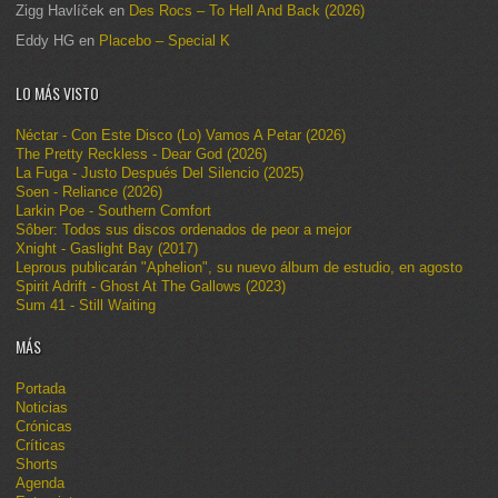
Zigg Havlíček
en
Des Rocs – To Hell And Back (2026)
Eddy HG
en
Placebo – Special K
LO MÁS VISTO
Néctar - Con Este Disco (Lo) Vamos A Petar (2026)
The Pretty Reckless - Dear God (2026)
La Fuga - Justo Después Del Silencio (2025)
Soen - Reliance (2026)
Larkin Poe - Southern Comfort
Sôber: Todos sus discos ordenados de peor a mejor
Xnight - Gaslight Bay (2017)
Leprous publicarán "Aphelion", su nuevo álbum de estudio, en agosto
Spirit Adrift - Ghost At The Gallows (2023)
Sum 41 - Still Waiting
MÁS
Portada
Noticias
Crónicas
Críticas
Shorts
Agenda