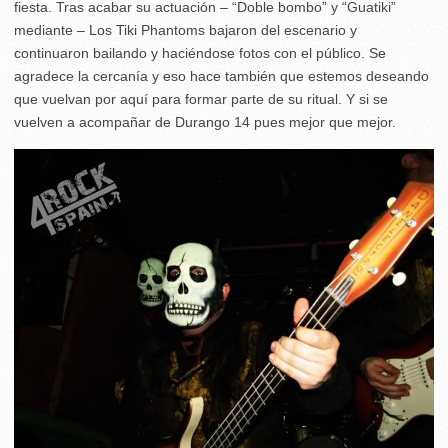
fiesta. Tras acabar su actuación – “Doble bombo” y “Guatiki”
mediante – Los Tiki Phantoms bajaron del escenario y
continuaron bailando y haciéndose fotos con el público. Se
agradece la cercanía y eso hace también que estemos deseando
que vuelvan por aquí para formar parte de su ritual. Y si se
vuelven a acompañar de Durango 14 pues mejor que mejor.