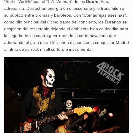
“Surfin’ Waikiki” con el “L.A. Woman” de los
Doors
. Pura
adrenalina. Derrochan energía en el escenario y lo transmiten a
su público entre bromas y bailoteos. Con “Comadrejas asesinas”,
como hilo principal del último tramo del concierto, los Durango se
despiden del respetable dejando el ambiente bien caldeadito para
la llegada de los cuatro guerreros de la corte hawaiana que
adornando al gran dios Tiki vienen dispuestos a conquistar Madrid
al ritmo de su rock n’ roll surfero e instrumental.