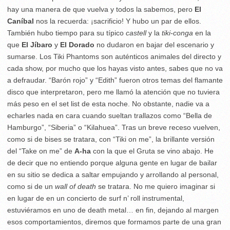
hay una manera de que vuelva y todos la sabemos, pero
El
Caníbal
nos la recuerda: ¡sacrificio! Y hubo un par de ellos.
También hubo tiempo para su típico
castell
y la
tiki-conga
en la
que
El Jíbaro
y
El Dorado
no dudaron en bajar del escenario y
sumarse. Los Tiki Phantoms son auténticos animales del directo y
cada show, por mucho que los hayas visto antes, sabes que no va
a defraudar. “Barón rojo” y “Edith” fueron otros temas del flamante
disco que interpretaron, pero me llamó la atención que no tuviera
más peso en el set list de esta noche. No obstante, nadie va a
echarles nada en cara cuando sueltan trallazos como “Bella de
Hamburgo”, “Siberia” o “Kilahuea”. Tras un breve receso vuelven,
como si de bises se tratara, con “Tiki on me”, la brillante versión
del “Take on me” de
A-ha
con la que el Gruta se vino abajo. He
de decir que no entiendo porque alguna gente en lugar de bailar
en su sitio se dedica a saltar empujando y arrollando al personal,
como si de un
wall of death
se tratara. No me quiero imaginar si
en lugar de en un concierto de surf n’ roll instrumental,
estuviéramos en uno de death metal… en fin, dejando al margen
esos comportamientos, diremos que formamos parte de una gran