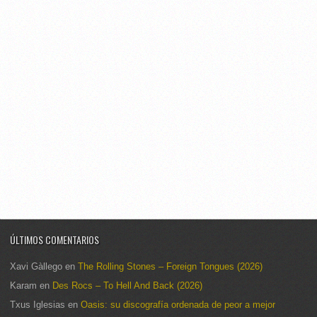
ÚLTIMOS COMENTARIOS
Xavi Gàllego
en
The Rolling Stones – Foreign Tongues (2026)
Karam
en
Des Rocs – To Hell And Back (2026)
Txus Iglesias
en
Oasis: su discografía ordenada de peor a mejor