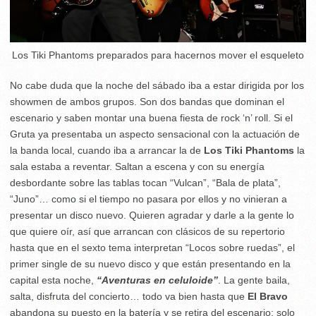
Los Tiki Phantoms preparados para hacernos mover el esqueleto
No cabe duda que la noche del sábado iba a estar dirigida por los
showmen de ambos grupos. Son dos bandas que dominan el
escenario y saben montar una buena fiesta de rock ‘n’ roll. Si el
Gruta ya presentaba un aspecto sensacional con la actuación de
la banda local, cuando iba a arrancar la de
Los Tiki Phantoms
la
sala estaba a reventar. Saltan a escena y con su energía
desbordante sobre las tablas tocan “Vulcan”, “Bala de plata”,
“Juno”… como si el tiempo no pasara por ellos y no vinieran a
presentar un disco nuevo. Quieren agradar y darle a la gente lo
que quiere oír, así que arrancan con clásicos de su repertorio
hasta que en el sexto tema interpretan “Locos sobre ruedas”, el
primer single de su nuevo disco y que están presentando en la
capital esta noche,
“Aventuras en celuloide”
. La gente baila,
salta, disfruta del concierto… todo va bien hasta que
El Bravo
abandona su puesto en la batería y se retira del escenario; solo