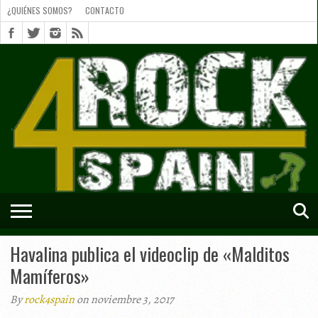
¿QUIÉNES SOMOS?
CONTACTO
¿QUIÉNES
SOMOS?
CONTACTO
SHORTS
Havalina publica el videoclip de «Malditos
Mamíferos»
By
rock4spain
on noviembre 3, 2017