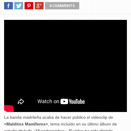
0 COMMENTS
La banda madrileña acaba de hacer público el videoclip de
«Malditos Mamíferos»
, tema incluido en su último álbum de
estudio titulado
«Muerdesombra»
. El vídeo ha sido dirigido