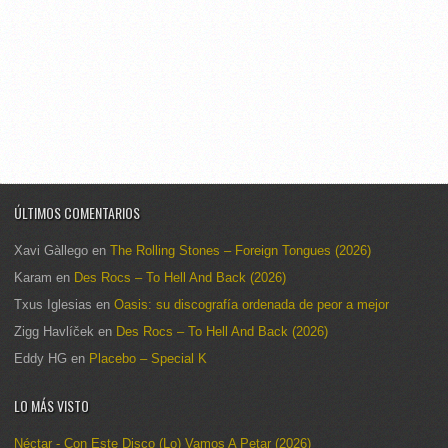
ÚLTIMOS COMENTARIOS
Xavi Gàllego
en
The Rolling Stones – Foreign Tongues (2026)
Karam
en
Des Rocs – To Hell And Back (2026)
Txus Iglesias
en
Oasis: su discografía ordenada de peor a mejor
Zigg Havlíček
en
Des Rocs – To Hell And Back (2026)
Eddy HG
en
Placebo – Special K
LO MÁS VISTO
Néctar - Con Este Disco (Lo) Vamos A Petar (2026)