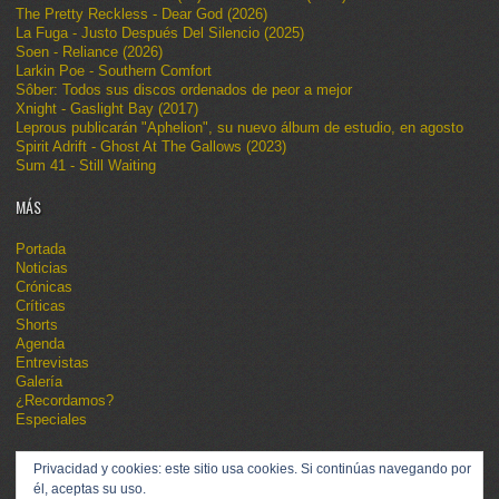
The Pretty Reckless - Dear God (2026)
La Fuga - Justo Después Del Silencio (2025)
Soen - Reliance (2026)
Larkin Poe - Southern Comfort
Sôber: Todos sus discos ordenados de peor a mejor
Xnight - Gaslight Bay (2017)
Leprous publicarán "Aphelion", su nuevo álbum de estudio, en agosto
Spirit Adrift - Ghost At The Gallows (2023)
Sum 41 - Still Waiting
MÁS
Portada
Noticias
Crónicas
Críticas
Shorts
Agenda
Entrevistas
Galería
¿Recordamos?
Especiales
Privacidad y cookies: este sitio usa cookies. Si continúas navegando por
él, aceptas su uso.