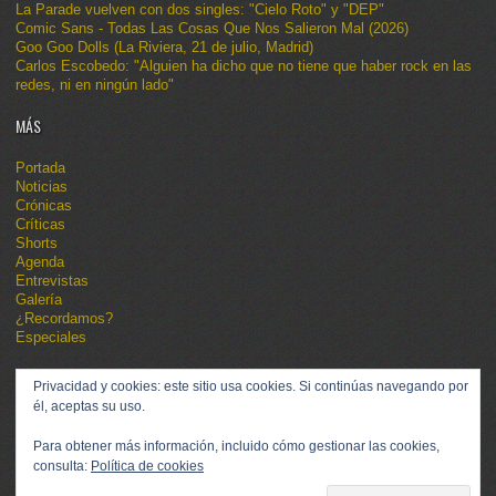
La Parade vuelven con dos singles: "Cielo Roto" y "DEP"
Comic Sans - Todas Las Cosas Que Nos Salieron Mal (2026)
Goo Goo Dolls (La Riviera, 21 de julio, Madrid)
Carlos Escobedo: "Alguien ha dicho que no tiene que haber rock en las
redes, ni en ningún lado"
MÁS
Portada
Noticias
Crónicas
Críticas
Shorts
Agenda
Entrevistas
Galería
¿Recordamos?
Especiales
Privacidad y cookies: este sitio usa cookies. Si continúas navegando por
él, aceptas su uso.
Para obtener más información, incluido cómo gestionar las cookies,
consulta:
Política de cookies