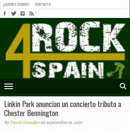
¿QUIÉNES SOMOS?
CONTACTO
¿QUIÉNES
SOMOS?
CONTACTO
SHORTS
Linkin Park anuncian un concierto tributo a
Chester Bennington
By
David González
on septiembre 19, 2017