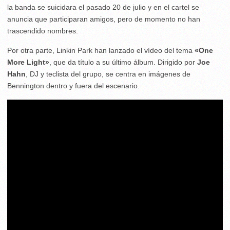
la banda se suicidara el pasado 20 de julio y en el cartel se
anuncia que participaran amigos, pero de momento no han
trascendido nombres.
Por otra parte, Linkin Park han lanzado el vídeo del tema
«One
More Light»
, que da título a su último álbum. Dirigido por
Joe
Hahn
, DJ y teclista del grupo, se centra en imágenes de
Bennington dentro y fuera del escenario.