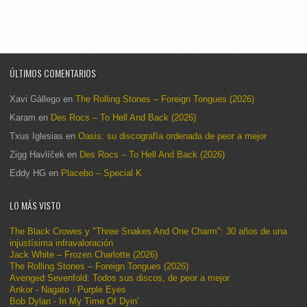
ÚLTIMOS COMENTARIOS
Xavi Gàllego
en
The Rolling Stones – Foreign Tongues (2026)
Karam
en
Des Rocs – To Hell And Back (2026)
Txus Iglesias
en
Oasis: su discografía ordenada de peor a mejor
Zigg Havlíček
en
Des Rocs – To Hell And Back (2026)
Eddy HG
en
Placebo – Special K
LO MÁS VISTO
The Black Crowes y "Three Snakes And One Charm": 30 años de una
injustísima infravaloración
Jack White – Frozen Charlotte (2026)
The Rolling Stones – Foreign Tongues (2026)
Avenged Sevenfold: Todos sus discos, de peor a mejor
Ankor - Nagato · Purple Eyes
Bob Dylan - In My Time Of Dyin'