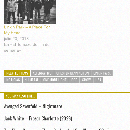
Linkin Park – A Place For
My Head
julio 20, 2018
En «El Temazo del fin de
semana»
RELATED ITEMS
ALTERNATIVO
CHESTER BENNINGTON
LINKIN PARK
NOTICIAS
NU METAL
ONE MORE LIGHT
POP
SHOW
USA
YOU MAY ALSO LIKE...
Avenged Sevenfold – Nightmare
Jack White – Frozen Charlotte (2026)