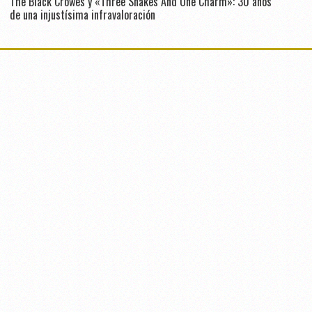
The Black Crowes y «Three Snakes And One Charm»: 30 años
de una injustísima infravaloración