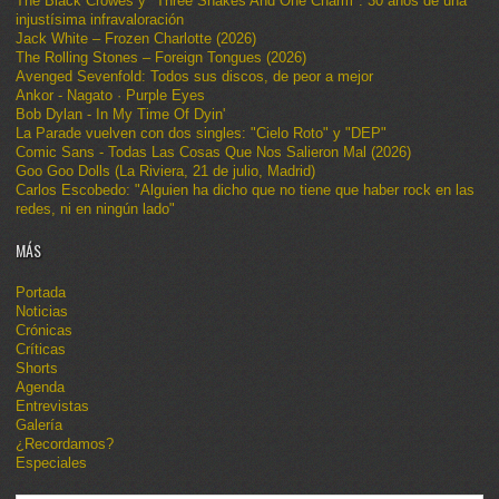
The Black Crowes y "Three Snakes And One Charm": 30 años de una
injustísima infravaloración
Jack White – Frozen Charlotte (2026)
The Rolling Stones – Foreign Tongues (2026)
Avenged Sevenfold: Todos sus discos, de peor a mejor
Ankor - Nagato · Purple Eyes
Bob Dylan - In My Time Of Dyin'
La Parade vuelven con dos singles: "Cielo Roto" y "DEP"
Comic Sans - Todas Las Cosas Que Nos Salieron Mal (2026)
Goo Goo Dolls (La Riviera, 21 de julio, Madrid)
Carlos Escobedo: "Alguien ha dicho que no tiene que haber rock en las
redes, ni en ningún lado"
MÁS
Portada
Noticias
Crónicas
Críticas
Shorts
Agenda
Entrevistas
Galería
¿Recordamos?
Especiales