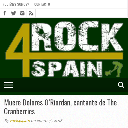
¿QUIÉNES SOMOS?
CONTACTO
¿QUIÉNES
SOMOS?
CONTACTO
SHORTS
Muere Dolores O’Riordan, cantante de The
Cranberries
By
rock4spain
on enero 15, 2018