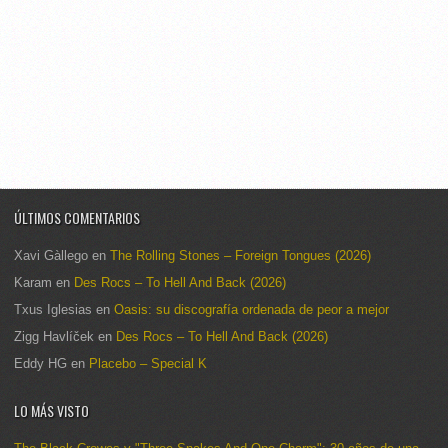
ÚLTIMOS COMENTARIOS
Xavi Gàllego
en
The Rolling Stones – Foreign Tongues (2026)
Karam
en
Des Rocs – To Hell And Back (2026)
Txus Iglesias
en
Oasis: su discografía ordenada de peor a mejor
Zigg Havlíček
en
Des Rocs – To Hell And Back (2026)
Eddy HG
en
Placebo – Special K
LO MÁS VISTO