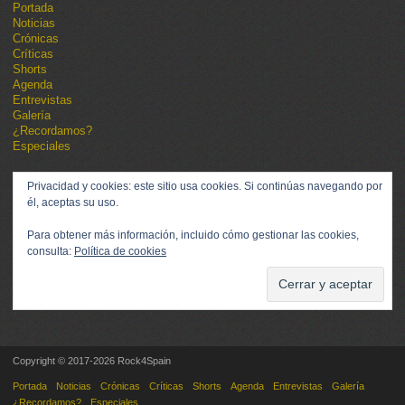
Portada
Noticias
Crónicas
Críticas
Shorts
Agenda
Entrevistas
Galería
¿Recordamos?
Especiales
Privacidad y cookies: este sitio usa cookies. Si continúas navegando por
él, aceptas su uso.
Para obtener más información, incluido cómo gestionar las cookies,
consulta:
Política de cookies
Copyright © 2017-2026 Rock4Spain
Portada
Noticias
Crónicas
Críticas
Shorts
Agenda
Entrevistas
Galería
¿Recordamos?
Especiales