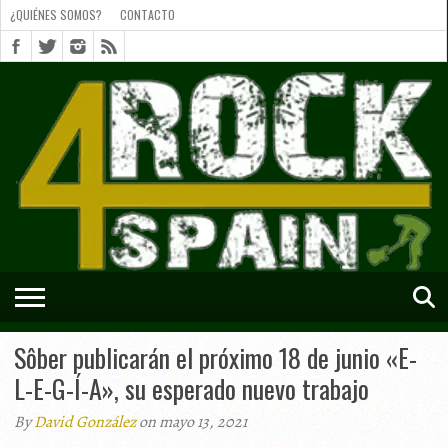
¿QUIÉNES SOMOS?
CONTACTO
¿QUIÉNES
SOMOS?
CONTACTO
SHORTS
Sôber publicarán el próximo 18 de junio «E-
L-E-G-Í-A», su esperado nuevo trabajo
By
David González
on mayo 13, 2021