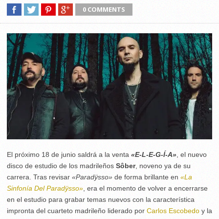
0 COMMENTS
El próximo 18 de junio saldrá a la venta
«
E-L-E-G-Í-A»
, el nuevo
disco de estudio de los madrileños
Sôber
, noveno ya de su
carrera. Tras revisar
«Paradÿsso»
de forma brillante en
«La
Sinfonía Del Paradÿsso»
, era el momento de volver a encerrarse
en el estudio para grabar temas nuevos con la característica
impronta del cuarteto madrileño liderado por
Carlos Escobedo
y la