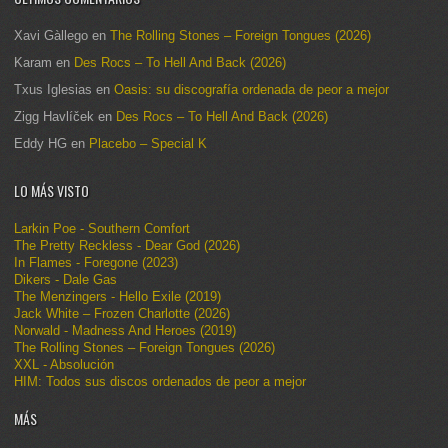
Xavi Gàllego
en
The Rolling Stones – Foreign Tongues (2026)
Karam
en
Des Rocs – To Hell And Back (2026)
Txus Iglesias
en
Oasis: su discografía ordenada de peor a mejor
Zigg Havlíček
en
Des Rocs – To Hell And Back (2026)
Eddy HG
en
Placebo – Special K
LO MÁS VISTO
Larkin Poe - Southern Comfort
The Pretty Reckless - Dear God (2026)
In Flames - Foregone (2023)
Dikers - Dale Gas
The Menzingers - Hello Exile (2019)
Jack White – Frozen Charlotte (2026)
Norwald - Madness And Heroes (2019)
The Rolling Stones – Foreign Tongues (2026)
XXL - Absolución
HIM: Todos sus discos ordenados de peor a mejor
MÁS