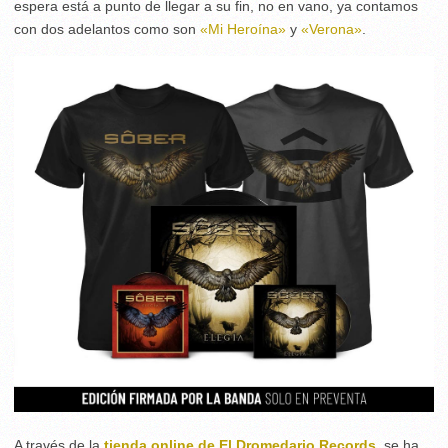
espera está a punto de llegar a su fin, no en vano, ya contamos
con dos adelantos como son
«Mi Heroína»
y
«Verona»
.
A través de la
tienda online de El Dromedario Records
, se ha