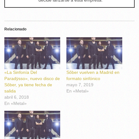
decide lanzarse a esta empresa.
Relacionado
«La Sinfonía Del
Sôber vuelven a Madrid en
Paradÿsso», nuevo disco de
formato sinfónico
Sôber, ya tiene fecha de
mayo 7, 2019
salida
En «Metal»
abril 6, 2018
En «Metal»