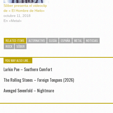
Sôber presenta el videoclip
de » El Hombre de Hielo»
octubre 11, 2018
En «Metal»
RELATED ITEMS
ALTERNATIVO
ELEGÍA
ESPAÑA
METAL
NOTICIAS
ROCK
SÔBER
YOU MAY ALSO LIKE...
Larkin Poe – Southern Comfort
The Rolling Stones – Foreign Tongues (2026)
Avenged Sevenfold – Nightmare