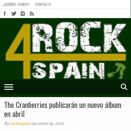
¿QUIÉNES SOMOS?
CONTACTO
¿QUIÉNES
SOMOS?
CONTACTO
SHORTS
The Cranberries publicarán un nuevo álbum
en abril
By
rock4spain
on enero 16, 2019