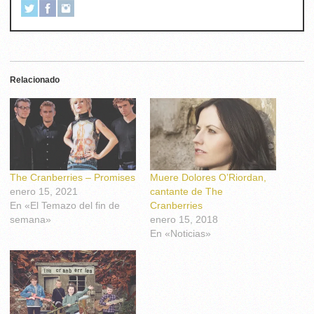
Relacionado
The Cranberries – Promises
Muere Dolores O’Riordan,
enero 15, 2021
cantante de The
En «El Temazo del fin de
Cranberries
semana»
enero 15, 2018
En «Noticias»