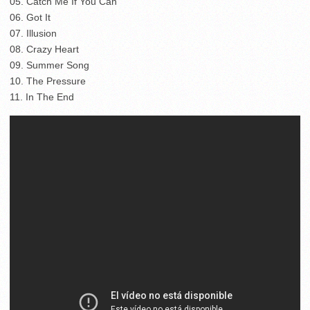
05. Catch Me If You Can
06. Got It
07. Illusion
08. Crazy Heart
09. Summer Song
10. The Pressure
11. In The End