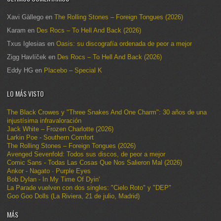
Xavi Gàllego
en
The Rolling Stones – Foreign Tongues (2026)
Karam
en
Des Rocs – To Hell And Back (2026)
Txus Iglesias
en
Oasis: su discografía ordenada de peor a mejor
Zigg Havlíček
en
Des Rocs – To Hell And Back (2026)
Eddy HG
en
Placebo – Special K
LO MÁS VISTO
The Black Crowes y "Three Snakes And One Charm": 30 años de una
injustísima infravaloración
Jack White – Frozen Charlotte (2026)
Larkin Poe - Southern Comfort
The Rolling Stones – Foreign Tongues (2026)
Avenged Sevenfold: Todos sus discos, de peor a mejor
Comic Sans - Todas Las Cosas Que Nos Salieron Mal (2026)
Ankor - Nagato · Purple Eyes
Bob Dylan - In My Time Of Dyin'
La Parade vuelven con dos singles: "Cielo Roto" y "DEP"
Goo Goo Dolls (La Riviera, 21 de julio, Madrid)
MÁS