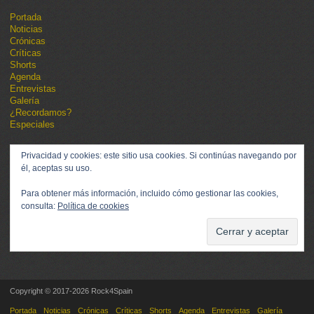
Portada
Noticias
Crónicas
Críticas
Shorts
Agenda
Entrevistas
Galería
¿Recordamos?
Especiales
Privacidad y cookies: este sitio usa cookies. Si continúas navegando por
él, aceptas su uso.
Para obtener más información, incluido cómo gestionar las cookies,
consulta:
Política de cookies
Copyright © 2017-2026 Rock4Spain
Portada
Noticias
Crónicas
Críticas
Shorts
Agenda
Entrevistas
Galería