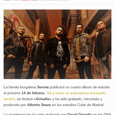
La banda burgalesa
Sexma
publicará su cuarto álbum de estudio
el próximo
14 de febrero
.
Tal y como os avanzamos el pasado
verano
, se titulará
«Grisalla»
y ha sido grabado, mezclado y
producido por
Alberto Seara
en los estudios Cube de Madrid.
La masterización ha sido realizada por
David Donelly
en los DNA