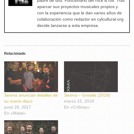
padre de dos. Funcionario del rock & roll. Tras
aparcar sus proyectos musicales propios y
con la experiencia que le dan varios años de
colaboración como redactor en cylcultural.org
decide lanzarse a esta empresa.
Relacionado
Sexma anuncian detalles de
Sexma – Grisalla (2018)
su nuevo disco
marzo 15, 2018
junio 26, 2017
En «Críticas»
En «Metal»