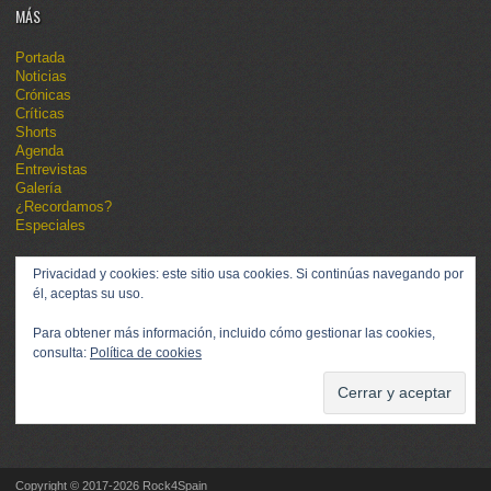
MÁS
Portada
Noticias
Crónicas
Críticas
Shorts
Agenda
Entrevistas
Galería
¿Recordamos?
Especiales
Privacidad y cookies: este sitio usa cookies. Si continúas navegando por
él, aceptas su uso.
Para obtener más información, incluido cómo gestionar las cookies,
consulta:
Política de cookies
Copyright © 2017-2026 Rock4Spain