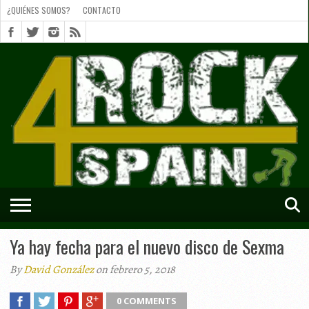
¿QUIÉNES SOMOS?
CONTACTO
¿QUIÉNES
SOMOS?
CONTACTO
SHORTS
Ya hay fecha para el nuevo disco de Sexma
By
David González
on febrero 5, 2018
0 COMMENTS