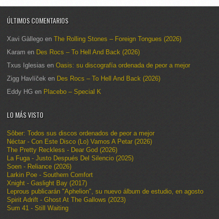
ÚLTIMOS COMENTARIOS
Xavi Gàllego
en
The Rolling Stones – Foreign Tongues (2026)
Karam
en
Des Rocs – To Hell And Back (2026)
Txus Iglesias
en
Oasis: su discografía ordenada de peor a mejor
Zigg Havlíček
en
Des Rocs – To Hell And Back (2026)
Eddy HG
en
Placebo – Special K
LO MÁS VISTO
Sôber: Todos sus discos ordenados de peor a mejor
Néctar - Con Este Disco (Lo) Vamos A Petar (2026)
The Pretty Reckless - Dear God (2026)
La Fuga - Justo Después Del Silencio (2025)
Soen - Reliance (2026)
Larkin Poe - Southern Comfort
Xnight - Gaslight Bay (2017)
Leprous publicarán "Aphelion", su nuevo álbum de estudio, en agosto
Spirit Adrift - Ghost At The Gallows (2023)
Sum 41 - Still Waiting