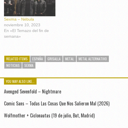
Sexma – Nébula
noviembre 10, 2023
En «El Temazo del fin de
semana»
RELATED ITEMS
ESPAÑA
GRISALLA
METAL
METAL ALTERNATIVO
NOTICIAS
SEXMA
YOU MAY ALSO LIKE...
Avenged Sevenfold – Nightmare
Comic Sans – Todas Las Cosas Que Nos Salieron Mal (2026)
Wolfmother + Ciclonautas (19 de julio, But, Madrid)