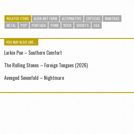
RELATED ITEMS
ALIEN ANT FARM
ALTERNATIVO
CRÍTICAS
MANTRAS
METAL
POP
PORTADA
PUNK
ROCK
SHORTS
USA
YOU MAY ALSO LIKE...
Larkin Poe – Southern Comfort
The Rolling Stones – Foreign Tongues (2026)
Avenged Sevenfold – Nightmare