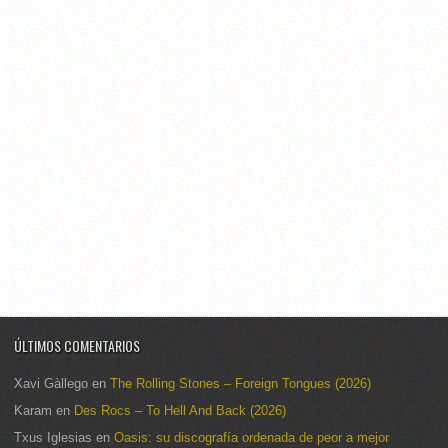
ÚLTIMOS COMENTARIOS
Xavi Gàllego
en
The Rolling Stones – Foreign Tongues (2026)
Karam
en
Des Rocs – To Hell And Back (2026)
Txus Iglesias
en
Oasis: su discografía ordenada de peor a mejor