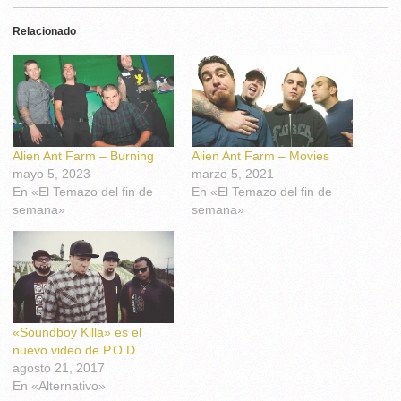
Relacionado
Alien Ant Farm – Burning
Alien Ant Farm – Movies
mayo 5, 2023
marzo 5, 2021
En «El Temazo del fin de
En «El Temazo del fin de
semana»
semana»
«Soundboy Killa» es el
nuevo video de P.O.D.
agosto 21, 2017
En «Alternativo»