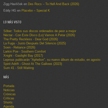
Zigg Havlíček
en
Des Rocs – To Hell And Back (2026)
Eddy HG
en
Placebo – Special K
LO MÁS VISTO
Sôber: Todos sus discos ordenados de peor a mejor
Néctar - Con Este Disco (Lo) Vamos A Petar (2026)
The Pretty Reckless - Dear God (2026)
La Fuga - Justo Después Del Silencio (2025)
Soen - Reliance (2026)
Larkin Poe - Southern Comfort
Xnight - Gaslight Bay (2017)
Leprous publicarán "Aphelion", su nuevo álbum de estudio, en agosto
Spirit Adrift - Ghost At The Gallows (2023)
Sum 41 - Still Waiting
MÁS
Portada
Noticias
Crónicas
Críticas
Shorts
Agenda