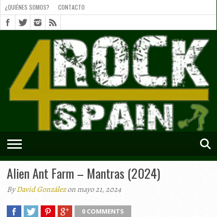
¿QUIÉNES SOMOS?
CONTACTO
¿QUIÉNES
SOMOS?
CONTACTO
SHORTS
Alien Ant Farm – Mantras (2024)
By
David González
on mayo 21, 2024
0 COMMENTS