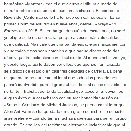
homónimo «Mantras» con el que cierran el álbum a modo de
extraño refrito de algunos de sus temas clásicos. El combo de
Riverside (California) se lo ha tomado con calma, eso sí. Es su
primer álbum de estudio en nueve años, desde
«Always And
Forever»
en 2015. Sin embargo, después de escucharlo, no seré
yo el que se lo eche en cara, porque a veces más vale calidad
que cantidad. Más vale que una banda espacie sus lanzamientos
y que todos estos sean notables a que saque discos cada dos
años y que tan solo alcancen el suficiente. Al menos así lo veo yo,
y desde luego, así lo deben ver ellos, que apenas han lanzado
seis discos de estudio en casi tres décadas de carrera. La pena
es que me temo que este, al igual que todos los precedentes,
pasará inadvertido para el gran público, lo cual es inexplicable – o
no tanto – habida cuenta de la calidad que atesora. Si obviamos
el gran éxito que cosecharon con su archiconocida versión de
«Smooth Criminal» de Michael Jackson, se puede considerar que
Alien Ant Farm se ha quedado en un grupo de nicho – o de culto
si se prefiere – cuando tenía muchas papeletas para ser un grupo
grande. En esa liga del rock/metal alternativo inclasificable que ni