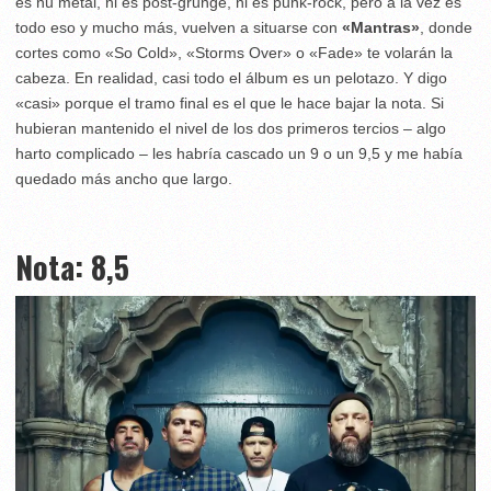
es nu metal, ni es post-grunge, ni es punk-rock, pero a la vez es
todo eso y mucho más, vuelven a situarse con
«Mantras»
, donde
cortes como «So Cold», «Storms Over» o «Fade» te volarán la
cabeza. En realidad, casi todo el álbum es un pelotazo. Y digo
«casi» porque el tramo final es el que le hace bajar la nota. Si
hubieran mantenido el nivel de los dos primeros tercios – algo
harto complicado – les habría cascado un 9 o un 9,5 y me había
quedado más ancho que largo.
Nota: 8,5