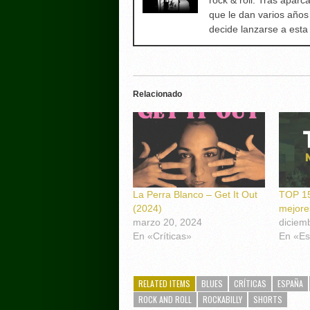
rock & roll. Tras aparc
que le dan varios años
decide lanzarse a est
Relacionado
La Perra Blanco – Get It Out
TOP 15
(2024)
mejore
marzo 20, 2024
diciem
En «Críticas»
En «Es
RELATED ITEMS
BLUES
CRÍTICAS
ESPAÑA
ROCK AND ROLL
ROCKABILLY
SHORTS