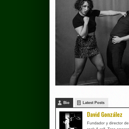
Bio
Latest Posts
David González
Fundador y director d