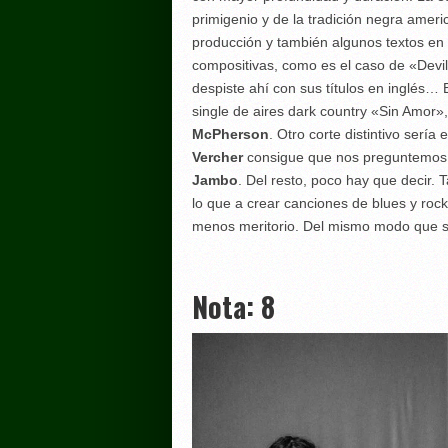
primigenio y de la tradición negra amer
producción y también algunos textos en 
compositivas, como es el caso de «Devi
despiste ahí con sus títulos en inglés…
single de aires dark country «Sin Amor»
McPherson
. Otro corte distintivo sería
Vercher
consigue que nos preguntemos s
Jambo
. Del resto, poco hay que decir.
lo que a crear canciones de blues y rock
menos meritorio. Del mismo modo que se
Nota: 8