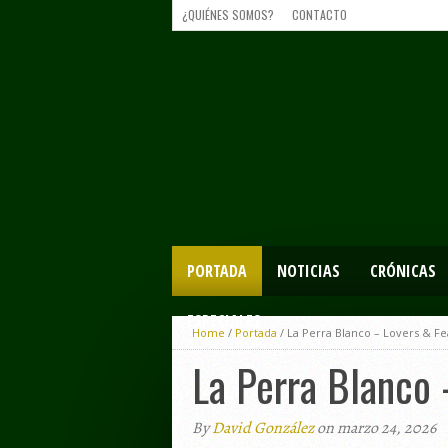
¿QUIÉNES SOMOS?
CONTACTO
PORTADA
NOTICIAS
CRÓNICAS
ESPECIALES
Home
/
Portada
/
La Perra Blanco – Lovers & Fea
La Perra Blanco 
By
David González
on marzo 24, 2026