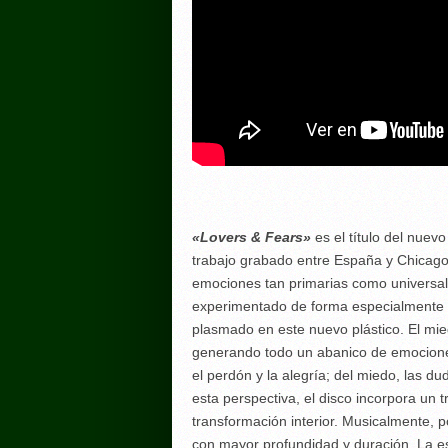
«Lovers & Fears»
es el título del nuevo
trabajo grabado entre España y Chicago
emociones tan primarias como universale
experimentado de forma especialmente i
plasmado en este nuevo plástico. El mi
generando todo un abanico de emociones
el perdón y la alegría; del miedo, las d
esta perspectiva, el disco incorpora un 
transformación interior. Musicalmente,
con mayor profundidad y duración. La es