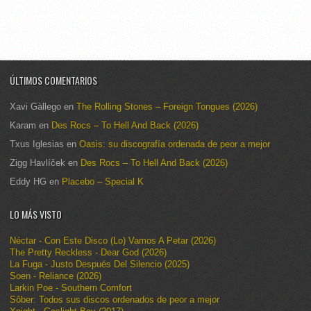
ÚLTIMOS COMENTARIOS
Xavi Gàllego
en
The Rolling Stones – Foreign Tongues (2026)
Karam
en
Des Rocs – To Hell And Back (2026)
Txus Iglesias
en
Oasis: su discografía ordenada de peor a mejor
Zigg Havlíček
en
Des Rocs – To Hell And Back (2026)
Eddy HG
en
Placebo – Special K
LO MÁS VISTO
Néctar - Con Este Disco (Lo) Vamos A Petar (2026)
The Pretty Reckless - Dear God (2026)
La Fuga - Justo Después Del Silencio (2025)
Soen - Reliance (2026)
Larkin Poe - Southern Comfort
Sôber: Todos sus discos ordenados de peor a mejor