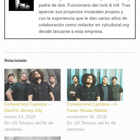
padre de dos. Funcionario del rock & roll. Tras
aparcar sus proyectos musicales propios y
con la experiencia que le dan varios años de
colaboración como redactor en cylcultural.org
decide lanzarse a esta empresa.
Relacionado
Coheed And Cambria –
Coheed And Cambria – A
Devil In Jersey City
Favor House Atlantic
marzo 13, 2020
noviembre 30, 2018
En «El Temazo del fin de
En «El Temazo del fin de
semana»
semana»