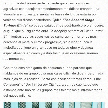
Su propuesta fusiona perfectamente guitarrazos y voces
agresivas con pasajes tremendamente melódicos creando una
atmósfera emotiva que sienta las bases de lo que estaría por
venir en sus discos posteriores. Quizá
“
The Second Stage
Turbine Blade”
se puede catalogar de post-hardcore o emocore,
al igual que su siguiente obra
“
In Keeping Secrets of Silent Earth:
3
”,
mientras que las sucesivas se sumergen en terrenos más
cercanos al metal y el rock progresivo, sin olvidar nunca la
melodía que tiene un gran peso en toda su obra y destaca
especialmente en coros y estribillos que en ocasiones suenan
realmente pop.
Con toda esta amalgama de etiquetas puede parecer que
hablamos de un grupo cuya música es difícil de digerir pero nada
más lejos de la realidad. Basta con escuchar temas como “Time
Consumer” o “Devil in Jersey City” para darnos cuenta de que
estamos ante uno de los grupos más talentosos e infravalorados
del nuevo milenio.