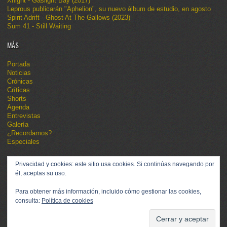
Xnight - Gaslight Bay (2017)
Leprous publicarán "Aphelion", su nuevo álbum de estudio, en agosto
Spirit Adrift - Ghost At The Gallows (2023)
Sum 41 - Still Waiting
MÁS
Portada
Noticias
Crónicas
Críticas
Shorts
Agenda
Entrevistas
Galería
¿Recordamos?
Especiales
Privacidad y cookies: este sitio usa cookies. Si continúas navegando por
él, aceptas su uso.
Para obtener más información, incluido cómo gestionar las cookies,
consulta:
Política de cookies