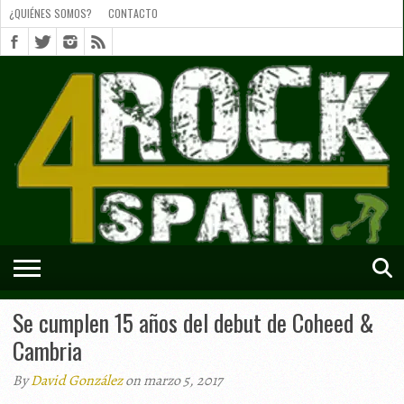
¿QUIÉNES SOMOS?
CONTACTO
¿QUIÉNES
SOMOS?
CONTACTO
SHORTS
Se cumplen 15 años del debut de Coheed &
Cambria
By
David González
on marzo 5, 2017