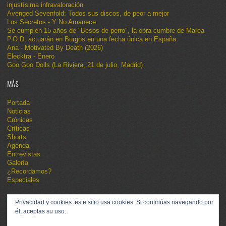
injustísima infravaloración
Avenged Sevenfold: Todos sus discos, de peor a mejor
Los Secretos - Y No Amanece
Se cumplen 15 años de "Besos de perro", la obra cumbre de Marea
P.O.D. actuarán en Burgos en una fecha única en España
Ana - Motivated By Death (2026)
Elecktra - Enero
Goo Goo Dolls (La Riviera, 21 de julio, Madrid)
MÁS
Portada
Noticias
Crónicas
Críticas
Shorts
Agenda
Entrevistas
Galería
¿Recordamos?
Especiales
Privacidad y cookies: este sitio usa cookies. Si continúas navegando por
él, aceptas su uso.