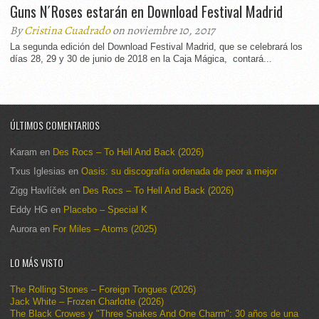
Guns N´Roses estarán en Download Festival Madrid
By
Cristina Cuadrado
on noviembre 10, 2017
La segunda edición del Download Festival Madrid, que se celebrará los
días 28, 29 y 30 de junio de 2018 en la Caja Mágica, contará...
ÚLTIMOS COMENTARIOS
Karam
en
Des Rocs – To Hell And Back (2026)
Txus Iglesias
en
Oasis: su discografía ordenada de peor a mejor
Zigg Havlíček
en
Des Rocs – To Hell And Back (2026)
Eddy HG
en
Placebo – Special K
Aurora
en
For Miles – Atoms (2025)
LO MÁS VISTO
The Rolling Stones – Foreign Tongues (2026)
Jack White – Frozen Charlotte (2026)
The Black Crowes y "Three Snakes And One Charm": 30 años de una