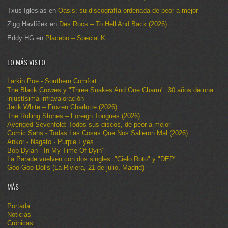
Txus Iglesias
en
Oasis: su discografía ordenada de peor a mejor
Zigg Havlíček
en
Des Rocs – To Hell And Back (2026)
Eddy HG
en
Placebo – Special K
LO MÁS VISTO
Larkin Poe - Southern Comfort
The Black Crowes y "Three Snakes And One Charm": 30 años de una
injustísima infravaloración
Jack White – Frozen Charlotte (2026)
The Rolling Stones – Foreign Tongues (2026)
Avenged Sevenfold: Todos sus discos, de peor a mejor
Comic Sans - Todas Las Cosas Que Nos Salieron Mal (2026)
Ankor - Nagato · Purple Eyes
Bob Dylan - In My Time Of Dyin'
La Parade vuelven con dos singles: "Cielo Roto" y "DEP"
Goo Goo Dolls (La Riviera, 21 de julio, Madrid)
MÁS
Portada
Noticias
Crónicas