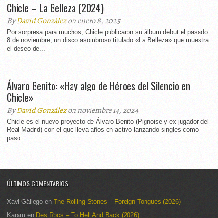
Chicle – La Belleza (2024)
By
David González
on enero 8, 2025
Por sorpresa para muchos, Chicle publicaron su álbum debut el pasado
8 de noviembre, un disco asombroso titulado «La Belleza» que muestra
el deseo de...
Álvaro Benito: «Hay algo de Héroes del Silencio en
Chicle»
By
David González
on noviembre 14, 2024
Chicle es el nuevo proyecto de Álvaro Benito (Pignoise y ex-jugador del
Real Madrid) con el que lleva años en activo lanzando singles como
paso...
ÚLTIMOS COMENTARIOS
Xavi Gàllego
en
The Rolling Stones – Foreign Tongues (2026)
Karam
en
Des Rocs – To Hell And Back (2026)