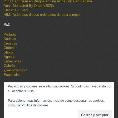
P.O.D. actuarán en Burgos en una fecha única en España
Ana - Motivated By Death (2026)
Elecktra - Enero
HIM: Todos sus discos ordenados de peor a mejor
MÁS
Portada
Noticias
Crónicas
Críticas
Shorts
Agenda
Entrevistas
Galería
¿Recordamos?
Especiales
Privacidad y cookies: este sitio usa cookies. Si continúas navegando por
él, aceptas su uso.
Para obtener más información, incluido cómo gestionar las cookies,
consulta:
Política de cookies