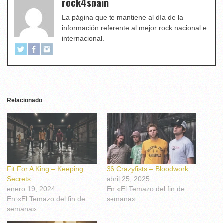
rock4spain
La página que te mantiene al día de la
información referente al mejor rock nacional e
internacional.
Relacionado
Fit For A King – Keeping
36 Crazyfists – Bloodwork
Secrets
abril 25, 2025
enero 19, 2024
En «El Temazo del fin de
En «El Temazo del fin de
semana»
semana»