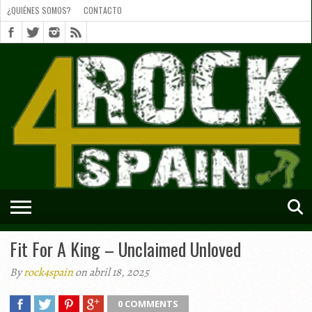
¿QUIÉNES SOMOS?
CONTACTO
¿QUIÉNES
SOMOS?
CONTACTO
SHORTS
Fit For A King – Unclaimed Unloved
By
rock4spain
on abril 18, 2025
0 COMMENTS