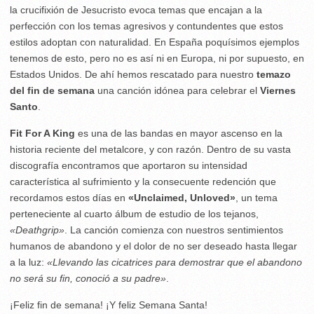
la crucifixión de Jesucristo evoca temas que encajan a la
perfección con los temas agresivos y contundentes que estos
estilos adoptan con naturalidad. En España poquísimos ejemplos
tenemos de esto, pero no es así ni en Europa, ni por supuesto, en
Estados Unidos. De ahí hemos rescatado para nuestro
temazo
del fin de semana
una canción idónea para celebrar el
Viernes
Santo
.
Fit For A King
es una de las bandas en mayor ascenso en la
historia reciente del metalcore, y con razón. Dentro de su vasta
discografía encontramos que aportaron su intensidad
característica al sufrimiento y la consecuente redención que
recordamos estos días en
«Unclaimed, Unloved»
, un tema
perteneciente al cuarto álbum de estudio de los tejanos,
«Deathgrip»
. La canción comienza con nuestros sentimientos
humanos de abandono y el dolor de no ser deseado hasta llegar
a la luz:
«Llevando las cicatrices para demostrar que el abandono
no será su fin, conoció a su padre»
.
¡Feliz fin de semana! ¡Y feliz Semana Santa!