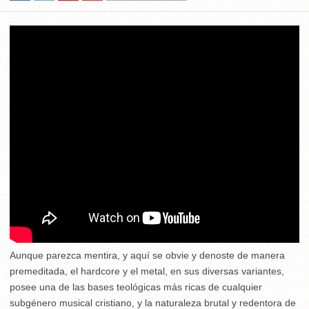
Aunque parezca mentira, y aquí se obvie y denoste de manera
premeditada, el hardcore y el metal, en sus diversas variantes,
posee una de las bases teológicas más ricas de cualquier
subgénero musical cristiano, y la naturaleza brutal y redentora de