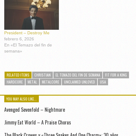
President – Destroy Me
febrero 6, 2026
En «El Temazo del fin de
semana»
RELATED ITEMS
CHRISTIAN
EL TEMAZO DEL FIN DE SEMANA
FIT FOR A KING
HARDCORE
METAL
METALCORE
UNCLAIMED UNLOVED
USA
YOU MAY ALSO LIKE...
Avenged Sevenfold – Nightmare
Jimmy Eat World – A Praise Chorus
The Black Crowes y «Three Snakes And One Charm»: 30 años