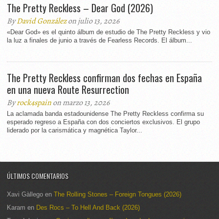
The Pretty Reckless – Dear God (2026)
By
David González
on julio 13, 2026
«Dear God» es el quinto álbum de estudio de The Pretty Reckless y vio
la luz a finales de junio a través de Fearless Records. El álbum...
The Pretty Reckless confirman dos fechas en España
en una nueva Route Resurrection
By
rock4spain
on marzo 13, 2026
La aclamada banda estadounidense The Pretty Reckless confirma su
esperado regreso a España con dos conciertos exclusivos. El grupo
liderado por la carismática y magnética Taylor...
ÚLTIMOS COMENTARIOS
Xavi Gàllego
en
The Rolling Stones – Foreign Tongues (2026)
Karam
en
Des Rocs – To Hell And Back (2026)