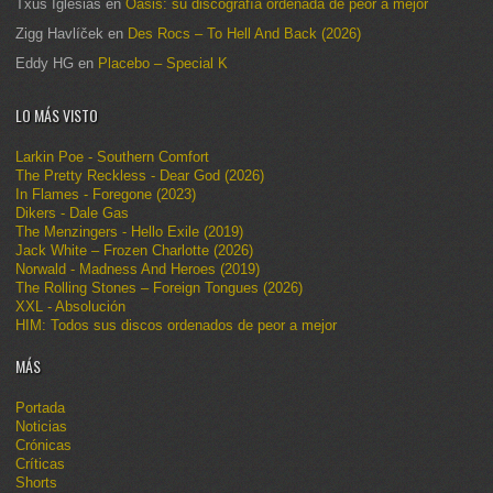
Txus Iglesias
en
Oasis: su discografía ordenada de peor a mejor
Zigg Havlíček
en
Des Rocs – To Hell And Back (2026)
Eddy HG
en
Placebo – Special K
LO MÁS VISTO
Larkin Poe - Southern Comfort
The Pretty Reckless - Dear God (2026)
In Flames - Foregone (2023)
Dikers - Dale Gas
The Menzingers - Hello Exile (2019)
Jack White – Frozen Charlotte (2026)
Norwald - Madness And Heroes (2019)
The Rolling Stones – Foreign Tongues (2026)
XXL - Absolución
HIM: Todos sus discos ordenados de peor a mejor
MÁS
Portada
Noticias
Crónicas
Críticas
Shorts