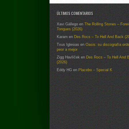
ÚLTIMOS COMENTARIOS
Xavi Gàllego
en
The Rolling Stones – Fore
Tongues (2026)
Karam
en
Des Rocs – To Hell And Back (2
Txus Iglesias
en
Oasis: su discografía ord
peor a mejor
Zigg Havlíček
en
Des Rocs – To Hell And 
(2026)
Eddy HG
en
Placebo – Special K