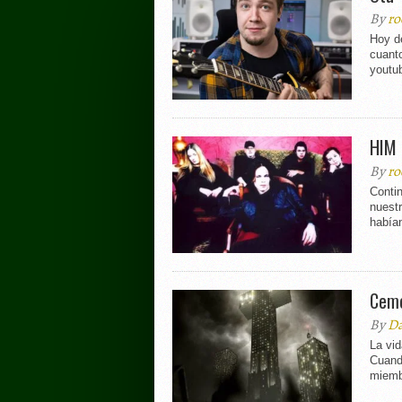
By
ro
Hoy d
cuant
youtub
HIM 
By
ro
Conti
nuest
había
Ceme
By
Da
La vid
Cuand
miemb