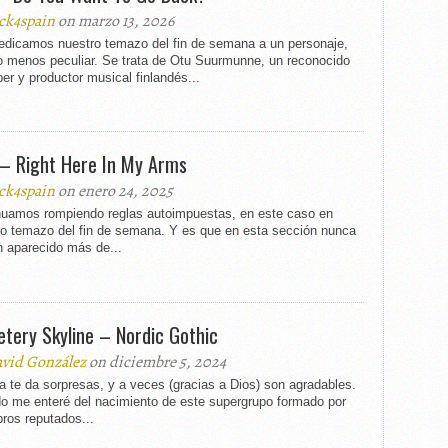
ck4spain
on marzo 13, 2026
edicamos nuestro temazo del fin de semana a un personaje,
o menos peculiar. Se trata de Otu Suurmunne, un reconocido
er y productor musical finlandés...
– Right Here In My Arms
ck4spain
on enero 24, 2025
nuamos rompiendo reglas autoimpuestas, en este caso en
ro temazo del fin de semana. Y es que en esta sección nunca
n aparecido más de...
tery Skyline – Nordic Gothic
vid González
on diciembre 5, 2024
a te da sorpresas, y a veces (gracias a Dios) son agradables.
o me enteré del nacimiento de este supergrupo formado por
ros reputados...