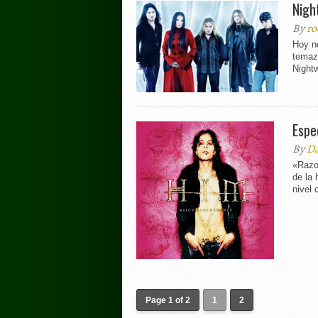
Nigh
By
ro
Hoy no
temazo
Nightw
Espe
By
Da
«Razo
de la 
nivel 
Page 1 of 2
1
2