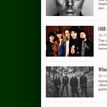
heart
que...
HIM:
By
Da
Tras c
solita
hemos
Whee
By
ro
Apena
«Movin
guitar