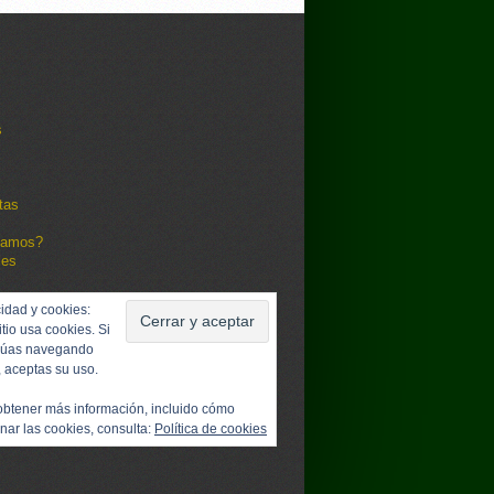
s
tas
damos?
les
idad y cookies:
itio usa cookies. Si
núas navegando
, aceptas su uso.
obtener más información, incluido cómo
nar las cookies, consulta:
Política de cookies