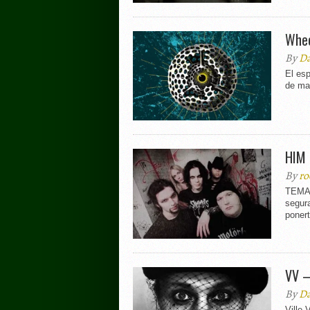
Whee
By
Da
El esp
de may
HIM 
By
ro
TEMAZ
segura
ponert
VV –
By
Da
Ville 