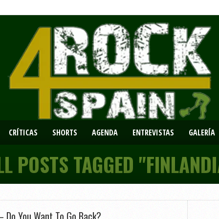
CRÍTICAS
SHORTS
AGENDA
ENTREVISTAS
GALERÍA
LL POSTS TAGGED "FINLANDI
– Do You Want To Go Back?