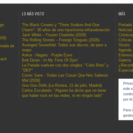
LO MÁS VISTO
MÁS
ign
The Black Crowes y "Three Snakes And One
Portada
Charm": 30 años de una injustísima infravaloración
Noticias
Jack White – Frozen Charlotte (2026)
Crónica
026)
The Rolling Stones – Foreign Tongues (2026)
Críticas
Avenged Sevenfold: Todos sus discos, de peor a
Shorts
enada de
mejor
Agenda
Ankor - Nagato · Purple Eyes
Entrevis
Back
Bob Dylan - In My Time Of Dyin'
Galería
La Parade vuelven con dos singles: "Cielo Roto" y
¿Recor
"DEP"
Especia
Comic Sans - Todas Las Cosas Que Nos Salieron
Mal (2026)
Privac
Goo Goo Dolls (La Riviera, 21 de julio, Madrid)
este s
Carlos Escobedo: "Alguien ha dicho que no tiene
conti
que haber rock en las redes, ni en ningún lado"
por él
Para 
gestio