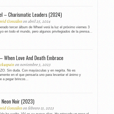
l – Charismatic Leaders (2024)
vid González
on abril 25, 2024
erado tercer álbum de Wheel verá la luz el próximo viernes 3
o en todo el mundo, pero algunos privilegiados de la prensa...
– When Love And Death Embrace
ck4spain
on noviembre 3, 2023
O. Sin duda. Con mayúsculas y en negrita. No es
mente en el que pensaría uno para levantar el ánimo y
e a pegar brincos...
 Neon Noir (2023)
vid González
on febrero 13, 2023
Valo ha vuelto. VV es su nuevo alias. Ha retocado un poco el