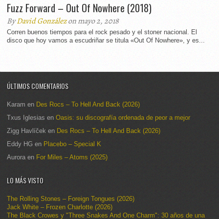
Fuzz Forward – Out Of Nowhere (2018)
By
David González
on mayo 2, 2018
Corren buenos tiempos para el rock pesado y el stoner nacional. El
disco que hoy vamos a escudriñar se titula «Out Of Nowhere», y es...
ÚLTIMOS COMENTARIOS
Karam
en
Des Rocs – To Hell And Back (2026)
Txus Iglesias
en
Oasis: su discografía ordenada de peor a mejor
Zigg Havlíček
en
Des Rocs – To Hell And Back (2026)
Eddy HG
en
Placebo – Special K
Aurora
en
For Miles – Atoms (2025)
LO MÁS VISTO
The Rolling Stones – Foreign Tongues (2026)
Jack White – Frozen Charlotte (2026)
The Black Crowes y "Three Snakes And One Charm": 30 años de una