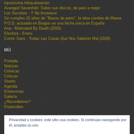
injustísima infravaloración
Avenged Sevenfold: Todos sus discos, de peor a mejor
Los Secretos - Y No Amanece
Se cumplen 15 años de "Besos de perro", la obra cumbre de Marea
P.O.D. actuarán en Burgos en una fecha única en España
Ana - Motivated By Death (2026)
Elecktra - Enero
Comic Sans - Todas Las Cosas Que Nos Salieron Mal (2026)
MÁS
Portada
Noticias
Crónicas
Críticas
Shorts
Agenda
Entrevistas
Galería
¿Recordamos?
Especiales
Privacidad y cookies: este sitio usa cookies. Si continúas navegando por
él, aceptas su uso.