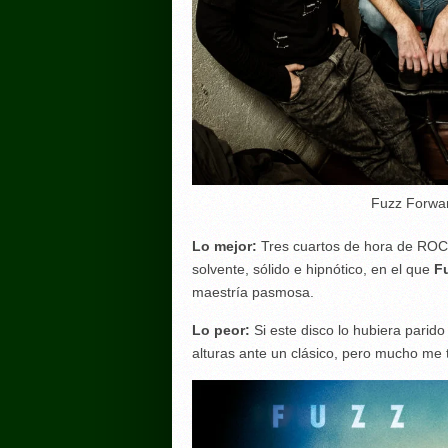
Fuzz Forwar
Lo mejor:
Tres cuartos de hora de RO
solvente, sólido e hipnótico, en el que
F
maestría pasmosa.
Lo peor:
Si este disco lo hubiera parid
alturas ante un clásico, pero mucho m