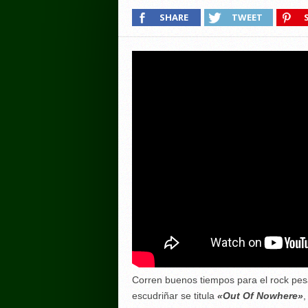
SHARE
TWEET
Corren buenos tiempos para el rock pesa
escudriñar se titula
«Out Of Nowhere»
,