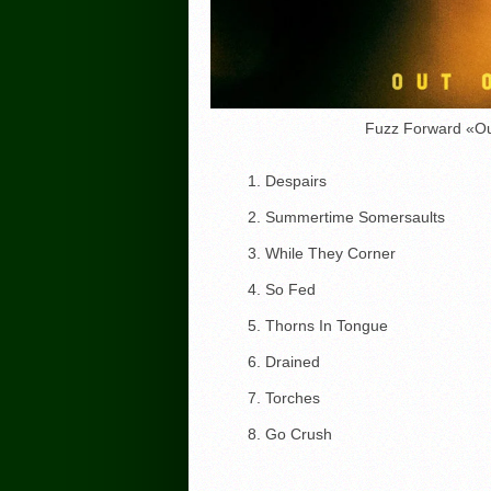
Fuzz Forward «Ou
Despairs
Summertime Somersaults
While They Corner
So Fed
Thorns In Tongue
Drained
Torches
Go Crush