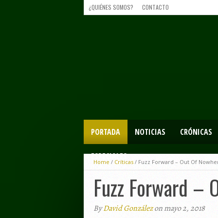
¿QUIÉNES SOMOS?
CONTACTO
PORTADA
NOTICIAS
CRÓNICAS
ESPECIALES
Home
/
Críticas
/
Fuzz Forward – Out Of Nowher
Fuzz Forward – 
By
David González
on mayo 2, 2018