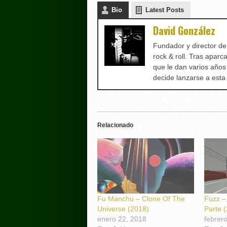
Bio
Latest Posts
David González
Fundador y director d
rock & roll. Tras aparc
que le dan varios años
decide lanzarse a est
Relacionado
Fu Manchu – Clone Of The
Fuzz –
Universe (2018)
Parte 
enero 22, 2018
febrer