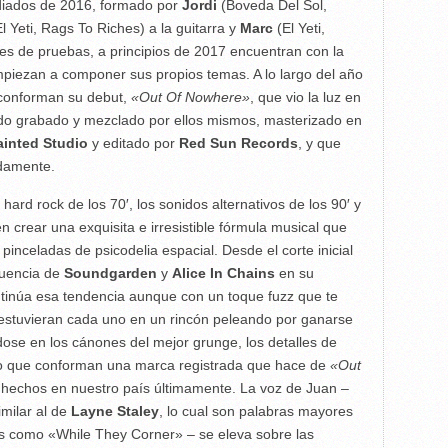
diados de 2016, formado por
Jordi
(Boveda Del Sol,
l Yeti, Rags To Riches) a la guitarra y
Marc
(El Yeti,
ses de pruebas, a principios de 2017 encuentran con la
piezan a componer sus propios temas. A lo largo del año
 conforman su debut,
«Out Of Nowhere»
, que vio la luz en
do grabado y mezclado por ellos mismos, masterizado en
ainted Studio
y editado por
Red Sun
Records
,
y que
idamente.
ard rock de los 70′, los sonidos alternativos de los 90′ y
n crear una exquisita e irresistible fórmula musical que
 pinceladas de psicodelia espacial. Desde el corte inicial
luencia de
Soundgarden
y
Alice In Chains
en su
inúa esa tendencia aunque con un toque fuzz que te
stuvieran cada uno en un rincón peleando por ganarse
dose en los cánones del mejor grunge, los detalles de
ico que conforman una marca registrada que hace de
«Out
 hechos en nuestro país últimamente. La voz de Juan –
imilar al de
Layne Staley
, lo cual son palabras mayores
s como «While They Corner» – se eleva sobre las