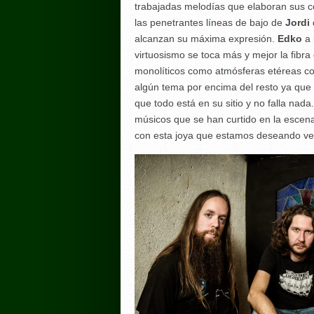
trabajadas melodías que elaboran sus 
las penetrantes líneas de bajo de
Jordi
alcanzan su máxima expresión.
Edko
a 
virtuosismo se toca más y mejor la fibra 
monolíticos como atmósferas etéreas con
algún tema por encima del resto ya que
que todo está en su sitio y no falla nad
músicos que se han curtido en la escen
con esta joya que estamos deseando ve