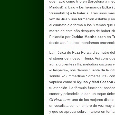
que nació como trío en Barcelona a me
Mindust) al bajo y los hermanos
Edko
(E
Valiumbitch) a la batería. Tras unos me
voz de
Juan
una formación estable y em
el cuarteto dio forma a los 8 temas que
marzo de este año después de haber si
Finlandia por
Jarkko Mattheiszen
en
T
desde aquí os recomendamos encarec
La música de Fuzz Forward se nutre del h
el stoner del nuevo milenio. Así consigue
aúna crujientes riffs, melodías oscuras y
«Despairs», nos damos cuenta de la inf
sonido. «Summertime Somersaults» cont
vapulea como si
Kyuss
y
Mad Season
e
tu atención. La fórmula funciona: basán
stoner y psicodelia le dan un toque ún
Of Nowhere»
uno de los mejores discos
un vocalista con un timbre de voz muy s
y que se aprecia sobre manera en tema