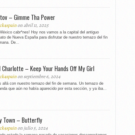
tov – Gimme Tha Power
ck4spain
on abril 11, 2025
México cabr*nes! Hoy nos vamos a la capital del antiguo
nato de Nueva España para disfrutar de nuestro temazo del fin
mana. De...
 Charlotte – Keep Your Hands Off My Girl
ck4spain
on septiembre 6, 2024
 allá con nuestro temazo del fin de semana. Un temazo de
nda que aún no había aparecido por esta sección, y ya iba...
y Town – Butterfly
ck4spain
on julio 5, 2024
ndo estado la semana pasada de vacaciones desconectamos