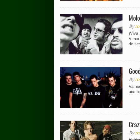
Molo
By
ro
¡Viva 
Virrei
de se
Good
By
ro
Vamos
una ba
Craz
By
ro
Habie