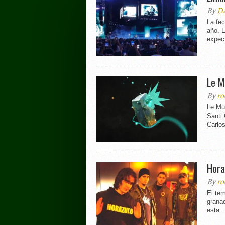
By
Da
La fe
año. E
expect
Le M
By
ro
Le Mu
Santi
Carlos
Hora
By
ro
El tem
granad
esta..