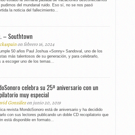
e pudimos del mundanal ruido. Eso sí, no se nos pasó
rtida la noticia del fallecimiento...
D. – Southtown
ck4spain
on febrero 16, 2024
umple 50 años Paul Joshua «Sonny» Sandoval, uno de los
stas más talentosos de su generación, y para celebrarlo,
 a escoger uno de los temas...
oSonoro celebra su 25º aniversario con un
pilatorio muy especial
vid González
on junio 20, 2019
ica revista MondoSonoro está de aniversario y ha decidido
arlo con sus lectores publicando un doble CD recopilatorio que
n está disponible en formato...