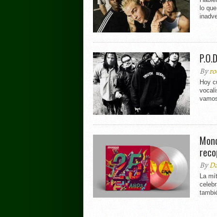
lo qu
inadve
P.O.
By
ro
Hoy c
vocali
vamos
Mond
reco
By
Da
La mít
celebr
tambié