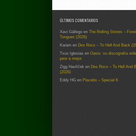
ÚLTIMOS COMENTARIOS
Xavi Gàllego
en
The Rolling Stones – Fore
Tongues (2026)
Karam
en
Des Rocs – To Hell And Back (2
Txus Iglesias
en
Oasis: su discografía ord
peor a mejor
Zigg Havlíček
en
Des Rocs – To Hell And 
(2026)
Eddy HG
en
Placebo – Special K