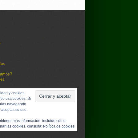
s
tas
damos?
les
idad y cookies:
itio usa cookies. Si
núas navegando
, aceptas su uso.
obtener más información, incluido cómo
nar las cookies, consulta:
Política de cookies