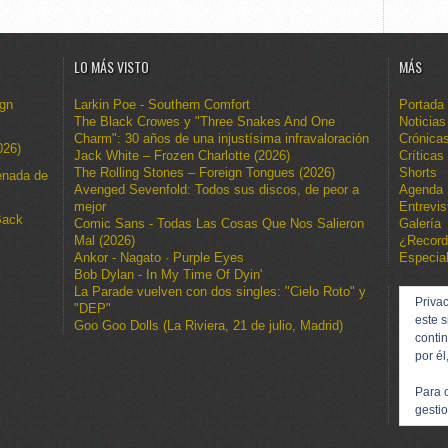
LO MÁS VISTO
MÁS
ign
Larkin Poe - Southern Comfort
Portada
The Black Crowes y "Three Snakes And One
Noticias
Charm": 30 años de una injustísima infravaloración
Crónica
026)
Jack White – Frozen Charlotte (2026)
Críticas
The Rolling Stones – Foreign Tongues (2026)
Shorts
enada de
Avenged Sevenfold: Todos sus discos, de peor a
Agenda
mejor
Entrevis
Back
Comic Sans - Todas Las Cosas Que Nos Salieron
Galería
Mal (2026)
¿Recor
Ankor - Nagato · Purple Eyes
Especia
Bob Dylan - In My Time Of Dyin'
La Parade vuelven con dos singles: "Cielo Roto" y
Privac
"DEP"
este s
Goo Goo Dolls (La Riviera, 21 de julio, Madrid)
conti
por él
Para 
gestio