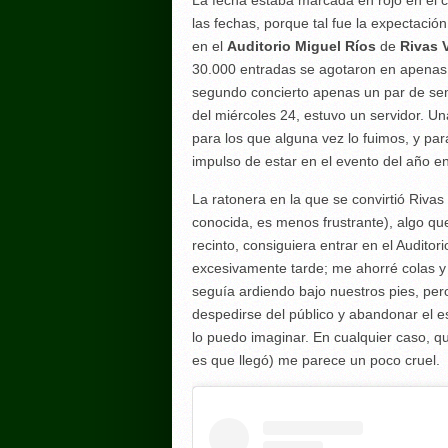
La fecha estaba marcada en rojo en el 
las fechas, porque tal fue la expectació
en el
Auditorio Miguel Ríos
de
Rivas 
30.000 entradas se agotaron en apenas 
segundo concierto apenas un par de se
del miércoles 24, estuvo un servidor. Una
para los que alguna vez lo fuimos, y para
impulso de estar en el evento del año en
La ratonera en la que se convirtió Rivas
conocida, es menos frustrante), algo qu
recinto, consiguiera entrar en el Audit
excesivamente tarde; me ahorré colas y p
seguía ardiendo bajo nuestros pies, pero
despedirse del público y abandonar el e
lo puedo imaginar. En cualquier caso, qu
es que llegó) me parece un poco cruel.