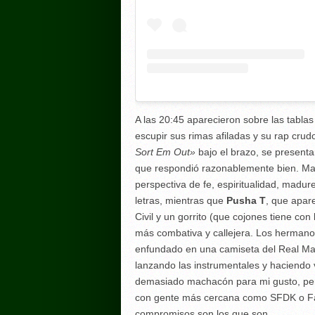
A las 20:45 aparecieron sobre las tabla
escupir sus rimas afiladas y su rap cru
Sort Em Out»
bajo el brazo, se present
que respondió razonablemente bien.
Ma
perspectiva de fe, espiritualidad, madu
letras
, mientras que
Pusha T
, que apar
Civil y un gorrito (que cojones tiene co
más combativa y callejera. Los herman
enfundado en una camiseta del Real Mad
lanzando las instrumentales y haciendo
demasiado machacón para mi gusto, per
con gente más cercana como SFDK o Falsa
compromisos son los que son.