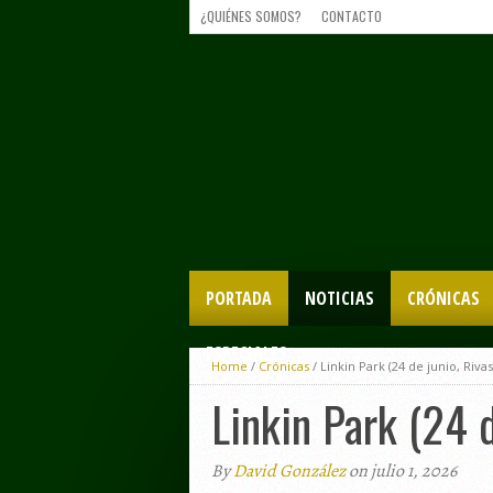
¿QUIÉNES SOMOS?
CONTACTO
PORTADA
NOTICIAS
CRÓNICAS
ESPECIALES
Home
/
Crónicas
/
Linkin Park (24 de junio, Riva
Linkin Park (24 
By
David González
on julio 1, 2026