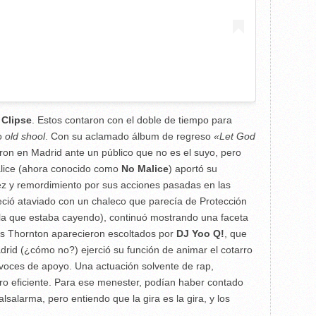
s
Clipse
. Estos contaron con el doble de tiempo para
do
old shool
. Con su aclamado álbum de regreso
«
Let God
aron en Madrid ante un público que no es el suyo, pero
lice (ahora conocido como
No Malice
) aportó su
rez y remordimiento por sus acciones pasadas en las
eció ataviado con un chaleco que parecía de Protección
n la que estaba cayendo), continuó mostrando una faceta
os Thornton aparecieron escoltados por
DJ Yoo Q!
, que
rid (¿cómo no?) ejerció su función de animar el cotarro
 voces de apoyo. Una actuación solvente de rap,
o eficiente. Para ese menester, podían haber contado
larma, pero entiendo que la gira es la gira, y los