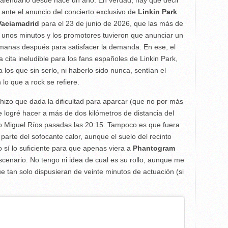
calendario desde hace un año. En verdad, hay que decir
n ante el anuncio del concierto exclusivo de
Linkin Park
Vaciamadrid
para el 23 de junio de 2026, que las más de
unos minutos y los promotores tuvieron que anunciar un
manas después para satisfacer la demanda. En ese, el
 cita ineludible para los fans españoles de Linkin Park,
 los que sin serlo, ni haberlo sido nunca, sentían el
 lo que a rock se refiere.
 hizo que dada la dificultad para aparcar (que no por más
e logré hacer a más de dos kilómetros de distancia del
orio Miguel Ríos pasadas las 20:15. Tampoco es que fuera
arte del sofocante calor, aunque el suelo del recinto
 sí lo suficiente para que apenas viera a
Phantogram
scenario. No tengo ni idea de cual es su rollo, aunque me
e tan solo dispusieran de veinte minutos de actuación (si