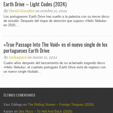
Earth Drive – Light Codes (2024)
By
David González
on octubre 31, 2024
Los portugueses Earth Drive han vuelto a la palestra con su tercer disco
de estudio. Después del toque de atención que supuso «Helix Nebula»
en 2020,...
«True Passage Into The Void» es el nuevo single de los
portugueses Earth Drive
By
rock4spain
on marzo 21, 2024
Cuatro años después del lanzamiento de su aclamado segundo disco
«Helix Nebula», el cuarteto portugués Earth Drive está de regreso con
un nuevo single titulado...
ÚLTIMOS COMENTARIOS
Xavi Gàllego
en
The Rolling Stones – Foreign Tongues (2026)
Karam
en
Des Rocs – To Hell And Back (2026)