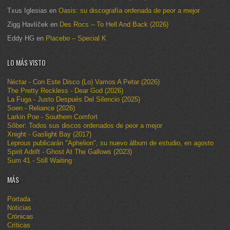
Txus Iglesias
en
Oasis: su discografía ordenada de peor a mejor
Zigg Havlíček
en
Des Rocs – To Hell And Back (2026)
Eddy HG
en
Placebo – Special K
LO MÁS VISTO
Néctar - Con Este Disco (Lo) Vamos A Petar (2026)
The Pretty Reckless - Dear God (2026)
La Fuga - Justo Después Del Silencio (2025)
Soen - Reliance (2026)
Larkin Poe - Southern Comfort
Sôber: Todos sus discos ordenados de peor a mejor
Xnight - Gaslight Bay (2017)
Leprous publicarán "Aphelion", su nuevo álbum de estudio, en agosto
Spirit Adrift - Ghost At The Gallows (2023)
Sum 41 - Still Waiting
MÁS
Portada
Noticias
Crónicas
Críticas