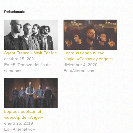
Relacionado
Agent Fresco – Wait For Me
Leprous tienen nuevo
octubre 15, 2021
single: «Castaway Angels»
En «El Temazo del fin de
diciembre 4, 2020
semana»
En «Alternativo»
Leprous publican el
videoclip de «Angel»
enero 25, 2019
En «Alternativo»