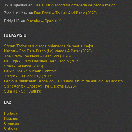
Txus Iglesias
en
Oasis: su discografía ordenada de peor a mejor
Zigg Havlíček
en
Des Rocs – To Hell And Back (2026)
Eddy HG
en
Placebo – Special K
LO MÁS VISTO
Sôber: Todos sus discos ordenados de peor a mejor
Néctar - Con Este Disco (Lo) Vamos A Petar (2026)
The Pretty Reckless - Dear God (2026)
La Fuga - Justo Después Del Silencio (2025)
Soen - Reliance (2026)
Larkin Poe - Southern Comfort
Xnight - Gaslight Bay (2017)
Leprous publicarán "Aphelion", su nuevo álbum de estudio, en agosto
Spirit Adrift - Ghost At The Gallows (2023)
Sum 41 - Still Waiting
MÁS
Portada
Noticias
Crónicas
Críticas