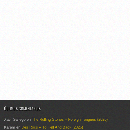
ÚLTIMOS COMENTARIOS
Xavi Gàllego
en
The Rolling Stones – Foreign Tongues (2026)
Karam
en
Des Rocs – To Hell And Back (2026)