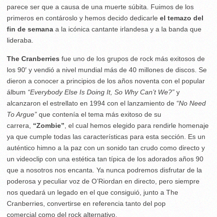
parece ser que a causa de una muerte súbita. Fuimos de los
primeros en contároslo y hemos decido dedicarle
el temazo del
fin de semana
a la icónica cantante irlandesa y a la banda que
lideraba.
The Cranberries
fue uno de los grupos de rock más exitosos de
los 90′ y vendió a nivel mundial más de 40 millones de discos. Se
dieron a conocer a principios de los años noventa con el popular
álbum
“Everybody Else Is Doing It, So Why Can’t We?”
y
alcanzaron el estrellato en 1994 con el lanzamiento de
“No Need
To Argue”
que contenía el tema más exitoso de su
carrera,
“Zombie”
, el cual hemos elegido para rendirle homenaje
ya que cumple todas las características para esta sección. Es un
auténtico himno a la paz con un sonido tan crudo como directo y
un videoclip con una estética tan típica de los adorados años 90
que a nosotros nos encanta. Ya nunca podremos disfrutar de la
poderosa y peculiar voz de O’Riordan en directo, pero siempre
nos quedará un legado en el que consiguió, junto a The
Cranberries, convertirse en referencia tanto del pop
comercial como del rock alternativo.