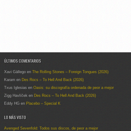
ÚLTIMOS COMENTARIOS
Xavi Gàllego
en
The Rolling Stones – Foreign Tongues (2026)
Karam
en
Des Rocs – To Hell And Back (2026)
Txus Iglesias
en
Oasis: su discografía ordenada de peor a mejor
Zigg Havlíček
en
Des Rocs – To Hell And Back (2026)
Eddy HG
en
Placebo – Special K
LO MÁS VISTO
Avenged Sevenfold: Todos sus discos, de peor a mejor