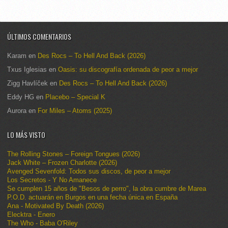
ÚLTIMOS COMENTARIOS
Karam
en
Des Rocs – To Hell And Back (2026)
Txus Iglesias
en
Oasis: su discografía ordenada de peor a mejor
Zigg Havlíček
en
Des Rocs – To Hell And Back (2026)
Eddy HG
en
Placebo – Special K
Aurora
en
For Miles – Atoms (2025)
LO MÁS VISTO
The Rolling Stones – Foreign Tongues (2026)
Jack White – Frozen Charlotte (2026)
Avenged Sevenfold: Todos sus discos, de peor a mejor
Los Secretos - Y No Amanece
Se cumplen 15 años de "Besos de perro", la obra cumbre de Marea
P.O.D. actuarán en Burgos en una fecha única en España
Ana - Motivated By Death (2026)
Elecktra - Enero
The Who - Baba O'Riley