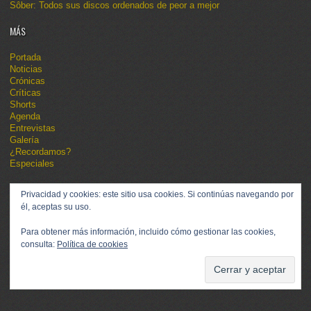
Sôber: Todos sus discos ordenados de peor a mejor
MÁS
Portada
Noticias
Crónicas
Críticas
Shorts
Agenda
Entrevistas
Galería
¿Recordamos?
Especiales
Privacidad y cookies: este sitio usa cookies. Si continúas navegando por
él, aceptas su uso.
Para obtener más información, incluido cómo gestionar las cookies,
consulta:
Política de cookies