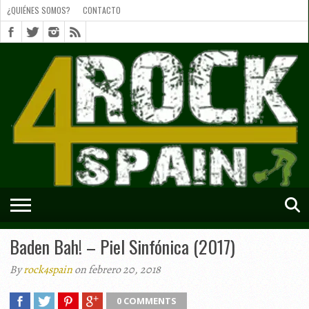
¿QUIÉNES SOMOS?
CONTACTO
¿QUIÉNES
SOMOS?
CONTACTO
SHORTS
Baden Bah! – Piel Sinfónica (2017)
By
rock4spain
on febrero 20, 2018
0 COMMENTS