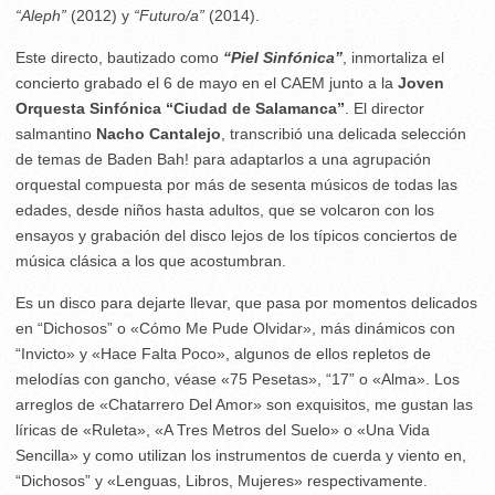
“Aleph”
(2012) y
“Futuro/a”
(2014).
Este directo, bautizado como
“Piel Sinfónica”
, inmortaliza el
concierto grabado el 6 de mayo en el CAEM junto a la
Joven
Orquesta Sinfónica “Ciudad de Salamanca”
. El director
salmantino
Nacho Cantalejo
, transcribió una delicada selección
de temas de Baden Bah! para adaptarlos a una agrupación
orquestal compuesta por más de sesenta músicos de todas las
edades, desde niños hasta adultos, que se volcaron con los
ensayos y grabación del disco lejos de los típicos conciertos de
música clásica a los que acostumbran.
Es un disco para dejarte llevar, que pasa por momentos delicados
en “Dichosos” o «Cómo Me Pude Olvidar», más dinámicos con
“Invicto» y «Hace Falta Poco», algunos de ellos repletos de
melodías con gancho, véase «75 Pesetas», “17” o «Alma». Los
arreglos de «Chatarrero Del Amor» son exquisitos, me gustan las
líricas de «Ruleta», «A Tres Metros del Suelo» o «Una Vida
Sencilla» y como utilizan los instrumentos de cuerda y viento en,
“Dichosos” y «Lenguas, Libros, Mujeres» respectivamente.