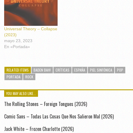
Universal Theory – Collapse
(2023)
mayo 23, 2023
En «Portada»
RELATED ITEMS
BADEN BAH!
CRÍTICAS
ESPAÑA
PIEL SINFÓNICA
POP
PORTADA
ROCK
YOU MAY ALSO LIKE...
The Rolling Stones – Foreign Tongues (2026)
Comic Sans – Todas Las Cosas Que Nos Salieron Mal (2026)
Jack White – Frozen Charlotte (2026)