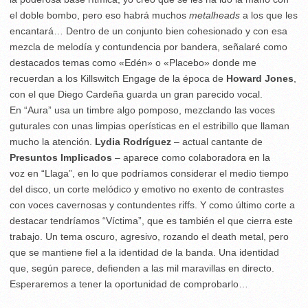
el doble bombo, pero eso habrá muchos
metalheads
a los que les
encantará… Dentro de un conjunto bien cohesionado y con esa
mezcla de melodía y contundencia por bandera, señalaré como
destacados temas como «Edén» o «Placebo» donde me
recuerdan a los Killswitch Engage de la época de
Howard Jones
,
con el que Diego Cardeña guarda un gran parecido vocal.
En “Aura” usa un timbre algo pomposo, mezclando las voces
guturales con unas limpias operísticas en el estribillo que llaman
mucho la atención.
Lydia Rodríguez
– actual cantante de
Presuntos Implicados
– aparece como colaboradora en la
voz en “Llaga”, en lo que podríamos considerar el medio tiempo
del disco, un corte melódico y emotivo no exento de contrastes
con voces cavernosas y contundentes riffs. Y como último corte a
destacar tendríamos “Víctima”, que es también el que cierra este
trabajo. Un tema oscuro, agresivo, rozando el death metal, pero
que se mantiene fiel a la identidad de la banda. Una identidad
que, según parece, defienden a las mil maravillas en directo.
Esperaremos a tener la oportunidad de comprobarlo…