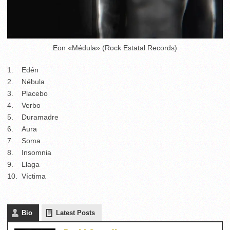
Eon «Médula» (Rock Estatal Records)
1. Edén
2. Nébula
3. Placebo
4. Verbo
5. Duramadre
6. Aura
7. Soma
8. Insomnia
9. Llaga
10. Víctima
Bio
Latest Posts