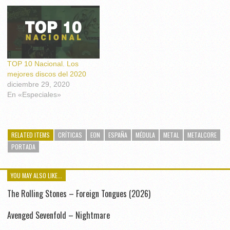
TOP 10 Nacional. Los
mejores discos del 2020
diciembre 29, 2020
En «Especiales»
RELATED ITEMS
CRÍTICAS
EON
ESPAÑA
MÉDULA
METAL
METALCORE
PORTADA
YOU MAY ALSO LIKE...
The Rolling Stones – Foreign Tongues (2026)
Avenged Sevenfold – Nightmare