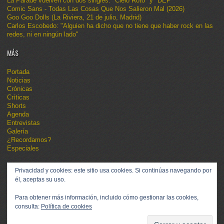
La Parade vuelven con dos singles: "Cielo Roto" y "DEP"
Comic Sans - Todas Las Cosas Que Nos Salieron Mal (2026)
Goo Goo Dolls (La Riviera, 21 de julio, Madrid)
Carlos Escobedo: "Alguien ha dicho que no tiene que haber rock en las
redes, ni en ningún lado"
MÁS
Portada
Noticias
Crónicas
Críticas
Shorts
Agenda
Entrevistas
Galería
¿Recordamos?
Especiales
Privacidad y cookies: este sitio usa cookies. Si continúas navegando por
él, aceptas su uso.
Para obtener más información, incluido cómo gestionar las cookies,
consulta:
Política de cookies