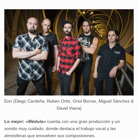
Eon (Diego Cardeña, Ruben Ortiz, Oriol Borras, Miguel Sánchez &
David Viana)
Lo mejor:
«Médula»
cuenta con
una gran producción y
un
sonido muy cuidado, donde destaca el trabajo vocal y las
atmósferas que envuelven sus composiciones.