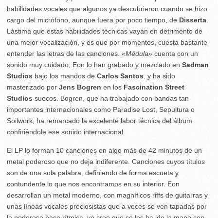
habilidades vocales que algunos ya descubrieron cuando se hizo
cargo del micrófono, aunque fuera por poco tiempo, de
Disserta
.
Lástima que estas habilidades técnicas vayan en detrimento de
una mejor vocalización, y es que por momentos, cuesta bastante
entender las letras de las canciones.
«Médula»
cuenta con un
sonido muy cuidado; Eon lo han grabado y mezclado en
Sadman
Studios
bajo los mandos de
Carlos Santos
, y ha sido
masterizado por
Jens Bogren
en los
Fascination Street
Studios
suecos. Bogren, que ha trabajado con bandas tan
importantes internacionales como Paradise Lost, Sepultura o
Soilwork, ha remarcado la excelente labor técnica del álbum
confiriéndole ese sonido internacional.
El LP lo forman 10 canciones en algo más de 42 minutos de un
metal poderoso que no deja indiferente. Canciones cuyos títulos
son de una sola palabra, definiendo de forma escueta y
contundente lo que nos encontramos en su interior. Eon
desarrollan un metal moderno, con magníficos riffs de guitarras y
unas líneas vocales preciosistas que a veces se ven tapadas por
la poderosa base rítmica, yo creo que se les ha ido la mano con