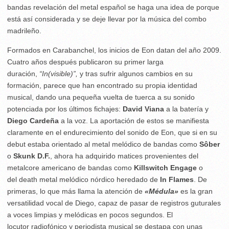
bandas revelación del metal español se haga una idea de porque
está así considerada y se deje llevar por la música del combo
madrileño.
Formados en Carabanchel, los inicios de Eon datan del año 2009.
Cuatro años después publicaron su primer larga
duración,
“In(visible)”,
y tras sufrir algunos cambios en su
formación, parece que han encontrado su propia identidad
musical, dando una pequeña vuelta de tuerca a su sonido
potenciada por los últimos fichajes:
David Viana
a la batería y
Diego Cardeña
a la voz. La aportación de estos se manifiesta
claramente en el endurecimiento del sonido de Eon, que si en su
debut estaba orientado al metal melódico de bandas como
Sôber
o
Skunk D.F.
, ahora ha adquirido matices provenientes del
metalcore americano de bandas como
Killswitch Engage
o
del death metal melódico nórdico heredado de
In Flames
. De
primeras, lo que más llama la atención de
«Médula»
es la gran
versatilidad vocal de Diego, capaz de pasar de registros guturales
a voces limpias y melódicas en pocos segundos. El
locutor radiofónico y periodista musical se destapa con unas