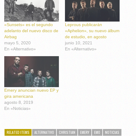
«Sunsets» es el segundo
Leprous publicarán
adelanto del nuevo disco de
«Aphelion», su nuevo álbum
Airbag
de estudio, en agosto
mayo 5, 2020
junio 10, 2021
En «Alternativo»
En «Alternativo»
Emery anuncian nuevo EP y
gira americana
agosto 8, 2019
En «Noticias»
RELATED ITEMS
ALTERNATIVO
CHRISTIAN
EMERY
EMO
NOTICIAS