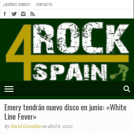
¿QUIÉNES SOMOS?
CONTACTO
¿QUIÉNES
SOMOS?
CONTACTO
SHORTS
Emery tendrán nuevo disco en junio: «White
Line Fever»
By
David González
on abril 8, 2020