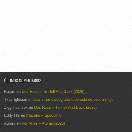
ÚLTIMOS COMENTARIOS
Karam
en
Des Rocs – To Hell And Back (2026)
Txus Iglesias
en
Oasis: su discografía ordenada de peor a mejor
Zigg Havlíček
en
Des Rocs – To Hell And Back (2026)
Eddy HG
en
Placebo – Special K
Aurora
en
For Miles – Atoms (2025)