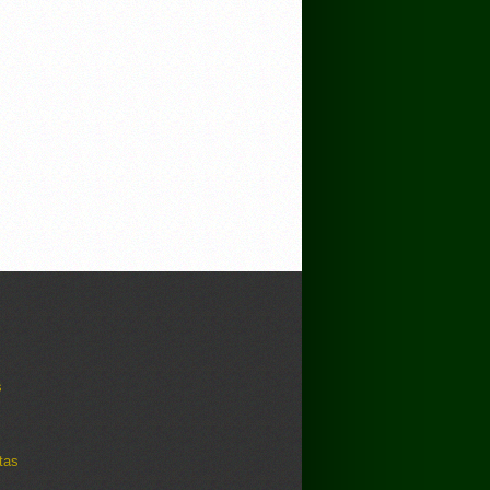
s
tas