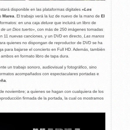
estará disponible en las plataformas digitales
«Los
os
Marea
. El trabajo verá la luz de nuevo de la mano de
El
s formatos: en una caja
deluxe
que incluirá un libro de
 de un Dios tuerto»
, con más de 250 imágenes tomadas
on 11 nuevas canciones, y un DVD en directo,
Las manos
Para quienes no dispongan de reproductor de DVD se ha
rga para bajarse el concierto en Full HD. Además, también
D, ambos en formato libro de tapa dura.
te un trabajo sonoro, audiovisual y fotográfico, sino
s formatos acompañados con espectaculares portadas e
eña
.
 de noviembre; a quienes se hagan con cualquiera de los
reproducción firmada de la portada, la cual os mostramos