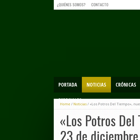
¿QUIÉNES SOMOS?
CONTACTO
PORTADA
NOTICIAS
CRÓNICAS
ESPECIALES
Home
/
Noticias
/
«Los Potros Del Tiempo», nuev
«Los Potros Del 
23 de diciembre