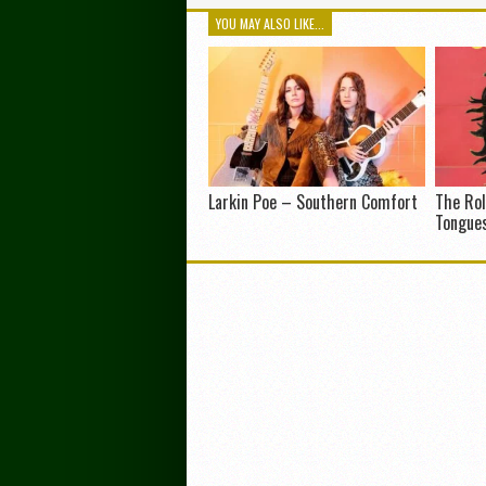
YOU MAY ALSO LIKE...
Larkin Poe – Southern Comfort
The Rol
Tongue