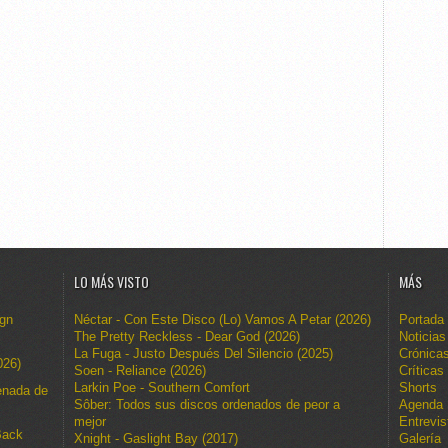
LO MÁS VISTO
MÁS
ign
Néctar - Con Este Disco (Lo) Vamos A Petar (2026)
Portada
The Pretty Reckless - Dear God (2026)
Noticias
La Fuga - Justo Después Del Silencio (2025)
Crónica
026)
Soen - Reliance (2026)
Críticas
Larkin Poe - Southern Comfort
Shorts
enada de
Sôber: Todos sus discos ordenados de peor a
Agenda
mejor
Entrevis
Back
Xnight - Gaslight Bay (2017)
Galería