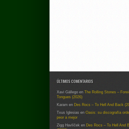
ÚLTIMOS COMENTARIOS
Xavi Gàllego
en
The Rolling Stones – Fore
Tongues (2026)
Karam
en
Des Rocs – To Hell And Back (2
Txus Iglesias
en
Oasis: su discografía ord
peor a mejor
Zigg Havlíček
en
Des Rocs – To Hell And 