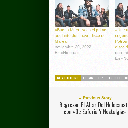
«Buena Muerte» es el primer
«Nuest
adelanto del nuevo disco de
segund
Marea
Potros
noviembre 30, 2022
disco 
En «Noticias»
diciem
En «No
RELATED ITEMS
ESPAÑA
LOS POTROS DEL TI
← Previous Story
Regresan El Altar Del Holocaust
con «De Euforia Y Nostalgia»