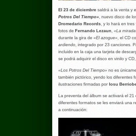
El 23 de diciembre
saldrá a la venta y 
Potros Del Tiempo»
, nuevo disco de l
Dromedario Records
, y lo hará en tre
fotos de
Fernando Lezaun
,
«La mirada
durante la gira de
«El azogue»
, el CD c
ardiendo
, integrado por 23 canciones. 
incluido en la caja una tarjeta de desca
se podrá adquirir el disco en vinilo y C
«Los Potros Del Tiempo»
no es únicamen
también pictórico, yendo los diferente
ilustraciones firmadas por
Iosu Berriob
La preventa del álbum se activará el 21
diferentes formatos se les enviará una 
a continuación: