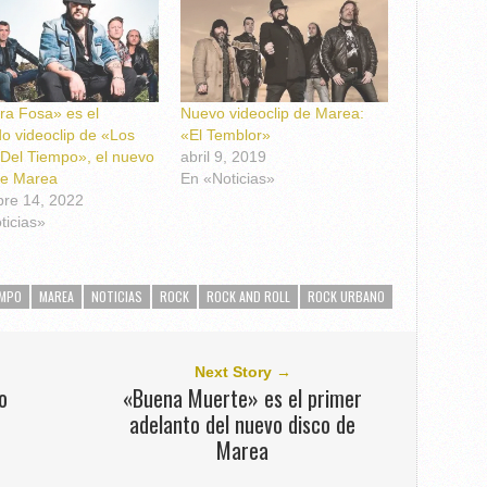
ra Fosa» es el
Nuevo videoclip de Marea:
o videoclip de «Los
«El Temblor»
 Del Tiempo», el nuevo
abril 9, 2019
de Marea
En «Noticias»
bre 14, 2022
ticias»
EMPO
MAREA
NOTICIAS
ROCK
ROCK AND ROLL
ROCK URBANO
Next Story →
o
«Buena Muerte» es el primer
adelanto del nuevo disco de
Marea