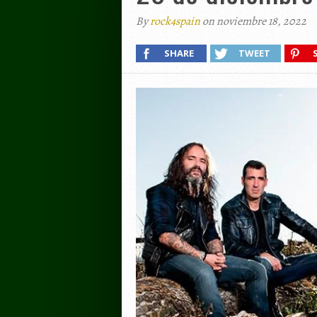
By
rock4spain
on noviembre 18, 2022
SHARE
TWEET