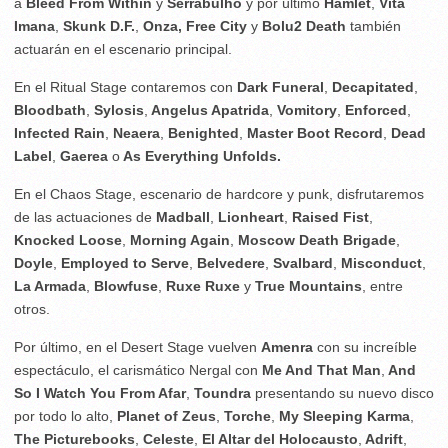
a
Bleed From Within
y
Serrabulho
y por último
Hamlet
,
Vita
Imana
,
Skunk D.F.
,
Onza, Free City
y
Bolu2 Death
también
actuarán en el escenario principal.
En el Ritual Stage contaremos con
Dark Funeral
,
Decapitated
,
Bloodbath
,
Sylosis
,
Angelus Apatrida
,
Vomitory
,
Enforced
,
Infected Rain
,
Neaera
,
Benighted
,
Master Boot Record
,
Dead
Label
,
Gaerea
o
As Everything Unfolds.
En el Chaos Stage, escenario de hardcore y punk, disfrutaremos
de las actuaciones de
Madball
,
Lionheart
,
Raised Fist
,
Knocked Loose
,
Morning Again
,
Moscow Death Brigade
,
Doyle
,
Employed to Serve
,
Belvedere
,
Svalbard
,
Misconduct
,
La Armada
,
Blowfuse
,
Ruxe Ruxe
y
True Mountains
, entre
otros.
Por último, en el Desert Stage vuelven
Amenra
con su increíble
espectáculo, el carismático Nergal con
Me And That Man
,
And
So I Watch You From Afar
,
Toundra
presentando su nuevo disco
por todo lo alto,
Planet of Zeus
,
Torche
,
My Sleeping Karma
,
The Picturebooks
,
Celeste
,
El Altar del Holocausto
,
Adrift
,