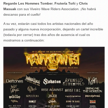
Regarde Les Hommes Tomber
,
Frutería Toñi
y
Chris
Masuak
con sus Viveiro Wave Riders Association. ¡No habrá
descanso para el cuello!
A su vez, estarán casi todos los artistas nacionales del año
pasado y alguna nueva incorporación, dejando un cartel increíble
(todavía por cerrar) tras dos años de ausencia el cual os
mostramos a continuación: