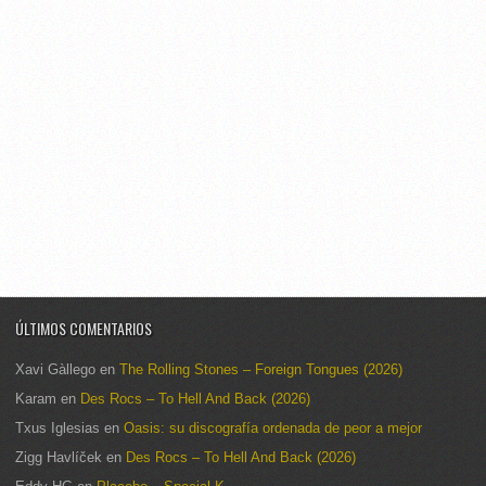
ÚLTIMOS COMENTARIOS
Xavi Gàllego
en
The Rolling Stones – Foreign Tongues (2026)
Karam
en
Des Rocs – To Hell And Back (2026)
Txus Iglesias
en
Oasis: su discografía ordenada de peor a mejor
Zigg Havlíček
en
Des Rocs – To Hell And Back (2026)