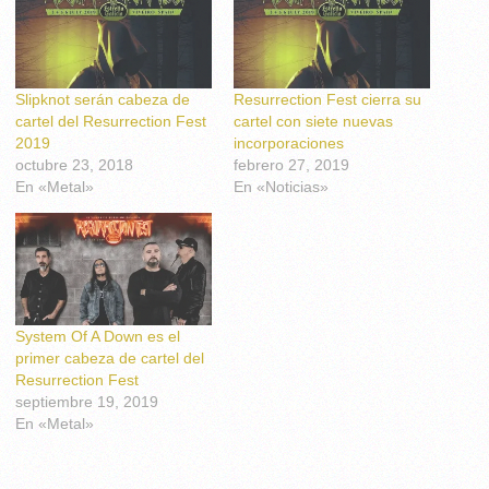
Slipknot serán cabeza de
Resurrection Fest cierra su
cartel del Resurrection Fest
cartel con siete nuevas
2019
incorporaciones
octubre 23, 2018
febrero 27, 2019
En «Metal»
En «Noticias»
System Of A Down es el
primer cabeza de cartel del
Resurrection Fest
septiembre 19, 2019
En «Metal»