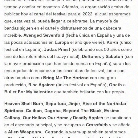
tiempo y confiar en nosotros. Además, la organización acaba de
publicar hoy el cartel del festival para el 2022, el cual esperemos
que, esta vez sí, pueda llegar a celebrarse. La mayoría de
bandas siguen en el cartel y disfrutaremos de una cabecera
increíble.
Avenged Sevenfold
(fecha única en España y una de
las pocas actuaciones en Europa el año que viene),
KoRn
(único
festival en España),
Judas Priest
(celebrando sus 50 años como
uno de los referentes del heavy metal),
Deftones
y
Sabaton
(con
la mayor producción que han tenido nunca en España) serán los
encargados de encabezar los cinco días de festival, junto con
otras bandas como
Bring Me The Horizon
con una gran
producción,
Rise Against
(único festival en España),
Opeth
o
Bullet For My Valentine
que también brillarán con luz propia.
Heaven Shall Burn
,
Sepultura
,
Jinjer
,
Rise of the Northstar
,
Spiritbox
,
Caliban
,
Dagoba
,
Beyond The Black
,
Eskimo
Callboy
,
Our Hollow Our Home
y
Deadly Apples
se mantienen
en el escenario principal, y se recupera a
Crossfaith
y se añade
a
Alien Weaponry
. Cerrando la warm-up también tendremos