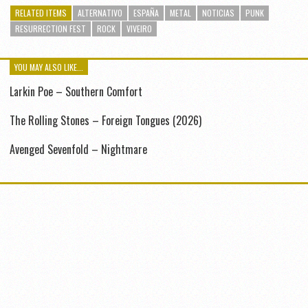
RELATED ITEMS
ALTERNATIVO
ESPAÑA
METAL
NOTICIAS
PUNK
RESURRECTION FEST
ROCK
VIVEIRO
YOU MAY ALSO LIKE...
Larkin Poe – Southern Comfort
The Rolling Stones – Foreign Tongues (2026)
Avenged Sevenfold – Nightmare