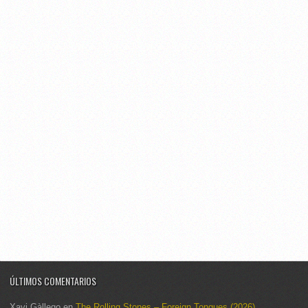
ÚLTIMOS COMENTARIOS
Xavi Gàllego
en
The Rolling Stones – Foreign Tongues (2026)