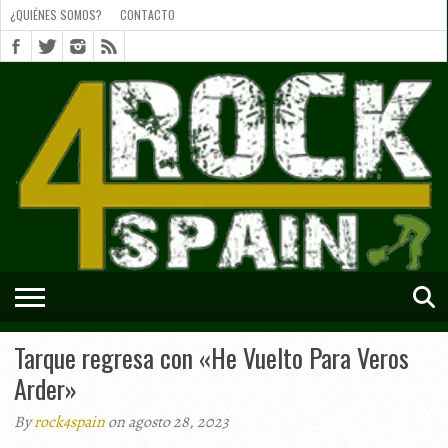
¿QUIÉNES SOMOS?
CONTACTO
¿QUIÉNES
SOMOS?
CONTACTO
SHORTS
Tarque regresa con «He Vuelto Para Veros
Arder»
By
rock4spain
on agosto 28, 2023