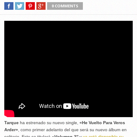
0 COMMENTS
Tarque
ha estrenado su nuevo single,
«
H
e Vuelto Para Veros
Arder»
,
como primer adelanto del que será su nuevo álbum en
solitario. Este se titulará
«V
olumen 2″
y
ya está
disponible su