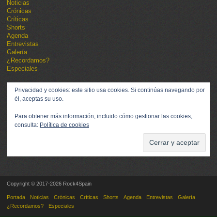
Noticias
Crónicas
Críticas
Shorts
Agenda
Entrevistas
Galería
¿Recordamos?
Especiales
Privacidad y cookies: este sitio usa cookies. Si continúas navegando por
él, aceptas su uso.
Para obtener más información, incluido cómo gestionar las cookies,
consulta:
Política de cookies
Copyright © 2017-2026 Rock4Spain
Portada
Noticias
Crónicas
Críticas
Shorts
Agenda
Entrevistas
Galería
¿Recordamos?
Especiales