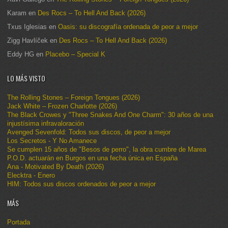
Karam
en
Des Rocs – To Hell And Back (2026)
Txus Iglesias
en
Oasis: su discografía ordenada de peor a mejor
Zigg Havlíček
en
Des Rocs – To Hell And Back (2026)
Eddy HG
en
Placebo – Special K
LO MÁS VISTO
The Rolling Stones – Foreign Tongues (2026)
Jack White – Frozen Charlotte (2026)
The Black Crowes y "Three Snakes And One Charm": 30 años de una
injustísima infravaloración
Avenged Sevenfold: Todos sus discos, de peor a mejor
Los Secretos - Y No Amanece
Se cumplen 15 años de "Besos de perro", la obra cumbre de Marea
P.O.D. actuarán en Burgos en una fecha única en España
Ana - Motivated By Death (2026)
Elecktra - Enero
HIM: Todos sus discos ordenados de peor a mejor
MÁS
Portada