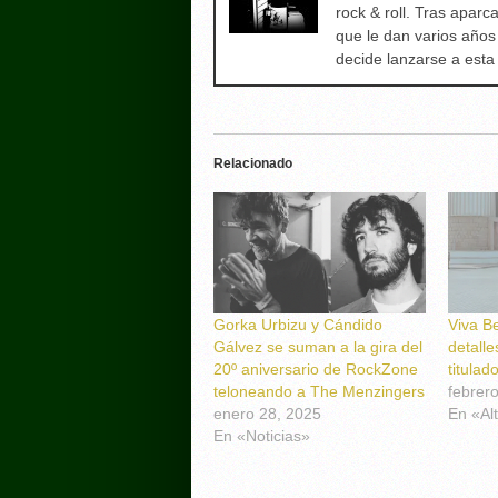
rock & roll. Tras aparc
que le dan varios años
decide lanzarse a est
Relacionado
Gorka Urbizu y Cándido
Viva Be
Gálvez se suman a la gira del
detalle
20º aniversario de RockZone
titulad
teloneando a The Menzingers
febrer
enero 28, 2025
En «Al
En «Noticias»