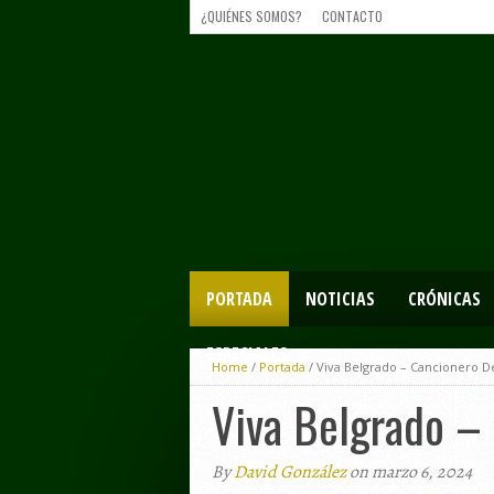
¿QUIÉNES SOMOS?
CONTACTO
PORTADA
NOTICIAS
CRÓNICAS
ESPECIALES
Home
/
Portada
/
Viva Belgrado – Cancionero De
Viva Belgrado –
By
David González
on marzo 6, 2024