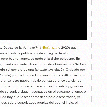
y Detrás de la Ventana?»
(
«Bellavista»
, 2020) que
años hasta la publicación de su siguiente álbum…
 pero bueno, nunca es tarde si la dicha es buena. En
egresado a la autoedición firmando
«Cancionero De Los
ejo
(el nombre es una fantasía ¿verdad?). Grabado por
Sevilla) y mezclado en los omnipresentes
Ultramarinos
Gerona), este nuevo trabajo consta de once canciones
uelven a dar rienda suelta a sus inquietudes y ¿por qué
s de su sonido siguen asentados en el screamo, el emo, el
enudo hay que rascar demasiado para encontrarlos, ya
uidos sobre sonoridades propias del pop, el indie, el