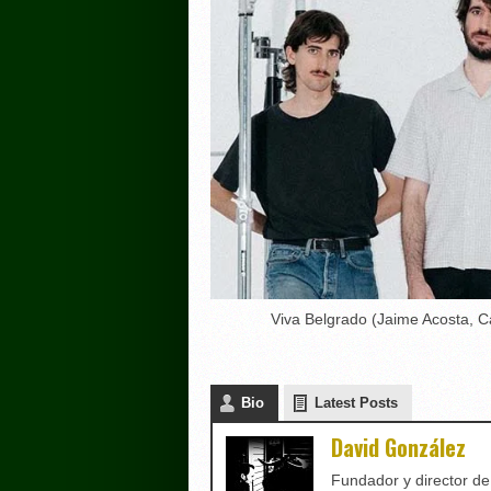
Viva Belgrado (Jaime Acosta, 
Bio
Latest Posts
David González
Fundador y director d