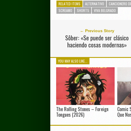
RELATED ITEMS
ALTERNATIVO
CANCIONERO DE
SCREAMO
SHORTS
VIVA BELGRADO
← Previous Story
Sôber: «Se puede ser clásico
haciendo cosas modernas»
YOU MAY ALSO LIKE...
The Rolling Stones – Foreign
Comic 
Tongues (2026)
Que Nos