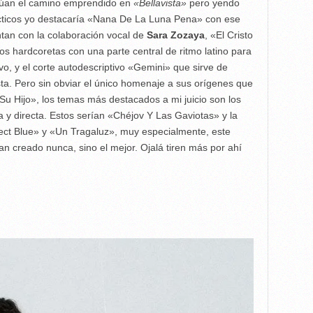
tinúan el camino emprendido en
«Bellavista»
pero yendo
écticos yo destacaría «Nana De La Luna Pena» con ese
ntan con la colaboración vocal de
Sara Zozaya
, «El Cristo
os hardcoretas con una parte central de ritmo latino para
, y el corte autodescriptivo «Gemini» que sirve de
ista. Pero sin obviar el único homenaje a sus orígenes que
 Hijo», los temas más destacados a mi juicio son los
 y directa. Estos serían «Chéjov Y Las Gaviotas» y la
fect Blue» y «Un Tragaluz», muy especialmente, este
an creado nunca, sino el mejor. Ojalá tiren más por ahí