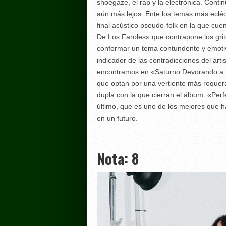
shoegaze, el rap y la electrónica. Con
aún más lejos. Ente los temas más ecl
final acústico pseudo-folk en la que cue
De Los Faroles» que contrapone los grit
conformar un tema contundente y emotivo
indicador de las contradicciones del art
encontramos en «Saturno Devorando a Su
que optan por una vertiente más roquera
dupla con la que cierran el álbum: «Per
último, que es uno de los mejores que h
en un futuro.
Nota: 8