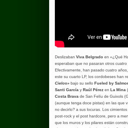
Deslizaban
Viva Belgrado
en «
¿Qué Ha
esperaban que no pasaran otros cuatro 
Efectivamente, han pasado cuatro años,
este su cuarto LP, los cordobeses han r
Cielos»
bajo su sello
Fueled by Salmor
Santi García
y
Raúl Pérez
en
La Mina
(
Costa Brava
de San Felíu de Guixols (
(aunque tenga doce pistas) en las que v
no decirlo? a sus locuras. Los cimiento
post-rock y el post hardcore, pero a m
que los muros y los pilares están constr