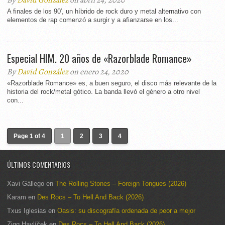
By
David González
on abril 24, 2020
A finales de los 90′, un híbrido de rock duro y metal alternativo con
elementos de rap comenzó a surgir y a afianzarse en los...
Especial HIM. 20 años de «Razorblade Romance»
By
David González
on enero 24, 2020
«Razorblade Romance» es, a buen seguro, el disco más relevante de la
historia del rock/metal gótico. La banda llevó el género a otro nivel
con...
Page 1 of 4
1
2
3
4
ÚLTIMOS COMENTARIOS
Xavi Gàllego
en
The Rolling Stones – Foreign Tongues (2026)
Karam
en
Des Rocs – To Hell And Back (2026)
Txus Iglesias
en
Oasis: su discografía ordenada de peor a mejor
Zigg Havlíček
en
Des Rocs – To Hell And Back (2026)