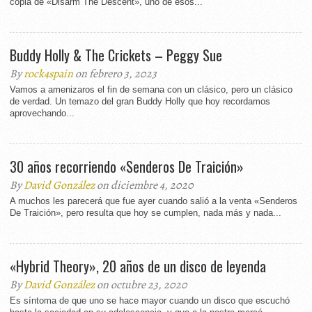
copia de «Disarm The Descent», uno de esos...
Buddy Holly & The Crickets – Peggy Sue
By
rock4spain
on febrero 3, 2023
Vamos a amenizaros el fin de semana con un clásico, pero un clásico
de verdad. Un temazo del gran Buddy Holly que hoy recordamos
aprovechando...
30 años recorriendo «Senderos De Traición»
By
David González
on diciembre 4, 2020
A muchos les parecerá que fue ayer cuando salió a la venta «Senderos
De Traición», pero resulta que hoy se cumplen, nada más y nada...
«Hybrid Theory», 20 años de un disco de leyenda
By
David González
on octubre 23, 2020
Es síntoma de que uno se hace mayor cuando un disco que escuchó