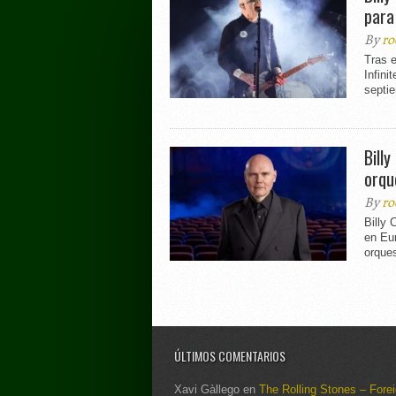
para
By
ro
Tras e
Infini
septie
Bill
orqu
By
ro
Billy 
en Eur
orques
ÚLTIMOS COMENTARIOS
Xavi Gàllego
en
The Rolling Stones – Fore