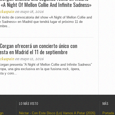
 «A Night Of Mellon Collie And Infinite Sadness»
ck4spain
on mayo 18, 2026
l éxito de convocatoria del show «A Night of Mellon Collie and
te Sadness» en Madrid que tendrá lugar el próximo 11 de
mbre...
y Corgan ofrecerá un concierto único con
esta en Madrid el 11 de septiembre
ck4spain
on mayo 12, 2026
Corgan presenta “A Night of Mellon Collie and Infinite Sadness”
opa, una gira exclusiva en la que fusiona rock, ópera,
ta y coro...
LO MÁS VISTO
MÁS
ign
Néctar - Con Este Disco (Lo) Vamos A Petar (2026)
Portada