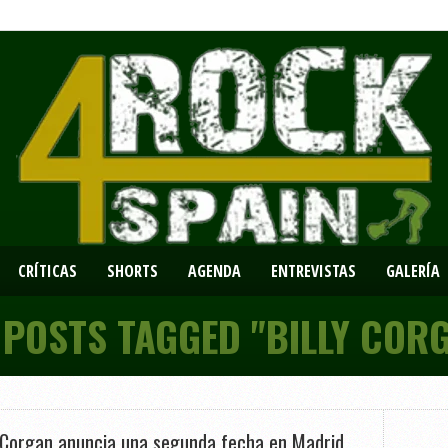
CRÍTICAS
SHORTS
AGENDA
ENTREVISTAS
GALERÍA
 POSTS TAGGED "BILLY COR
y Corgan anuncia una segunda fecha en Madrid