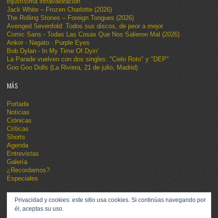
injustísima infravaloración
Jack White – Frozen Charlotte (2026)
The Rolling Stones – Foreign Tongues (2026)
Avenged Sevenfold: Todos sus discos, de peor a mejor
Comic Sans - Todas Las Cosas Que Nos Salieron Mal (2026)
Ankor - Nagato · Purple Eyes
Bob Dylan - In My Time Of Dyin'
La Parade vuelven con dos singles: "Cielo Roto" y "DEP"
Goo Goo Dolls (La Riviera, 21 de julio, Madrid)
MÁS
Portada
Noticias
Crónicas
Críticas
Shorts
Agenda
Entrevistas
Galería
¿Recordamos?
Especiales
Privacidad y cookies: este sitio usa cookies. Si continúas navegando por
él, aceptas su uso.