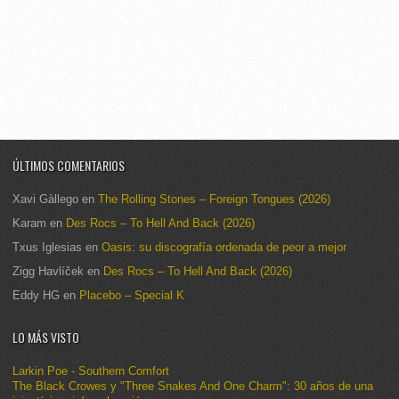
ÚLTIMOS COMENTARIOS
Xavi Gàllego
en
The Rolling Stones – Foreign Tongues (2026)
Karam
en
Des Rocs – To Hell And Back (2026)
Txus Iglesias
en
Oasis: su discografía ordenada de peor a mejor
Zigg Havlíček
en
Des Rocs – To Hell And Back (2026)
Eddy HG
en
Placebo – Special K
LO MÁS VISTO
Larkin Poe - Southern Comfort
The Black Crowes y "Three Snakes And One Charm": 30 años de una