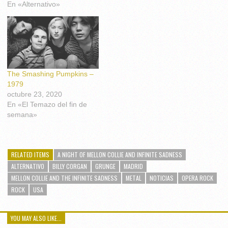
En «Alternativo»
The Smashing Pumpkins –
1979
octubre 23, 2020
En «El Temazo del fin de
semana»
RELATED ITEMS
A NIGHT OF MELLON COLLIE AND INFINITE SADNESS
ALTERNATIVO
BILLY CORGAN
GRUNGE
MADRID
MELLON COLLIE AND THE INFINITE SADNESS
METAL
NOTICIAS
OPERA ROCK
ROCK
USA
YOU MAY ALSO LIKE...