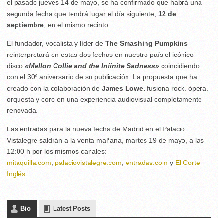
el pasado jueves 14 de mayo, se ha confirmado que habrá una
segunda fecha que tendrá lugar el día siguiente,
12 de
septiembre
, en el mismo recinto.
El fundador, vocalista y líder de
The Smashing Pumpkins
reinterpretará en estas dos fechas en nuestro país el icónico
disco
«Mellon Collie and the Infinite Sadness»
coincidiendo
con el 30º aniversario de su publicación. La propuesta que ha
creado con la colaboración de
James Lowe,
fusiona rock, ópera,
orquesta y coro en una experiencia audiovisual completamente
renovada.
Las entradas para la nueva fecha de Madrid en el Palacio
Vistalegre saldrán a la venta mañana, martes 19 de mayo, a las
12:00 h por los mismos canales:
mitaquilla.com
,
palaciovistalegre.com
,
entradas.com
y
El Corte
Inglés
.
Bio
Latest Posts