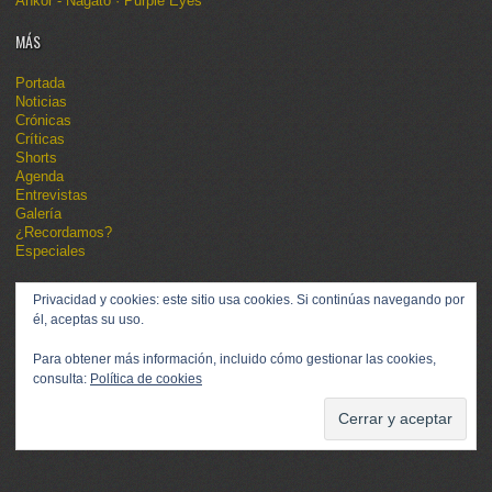
Ankor - Nagato · Purple Eyes
MÁS
Portada
Noticias
Crónicas
Críticas
Shorts
Agenda
Entrevistas
Galería
¿Recordamos?
Especiales
Privacidad y cookies: este sitio usa cookies. Si continúas navegando por
él, aceptas su uso.
Para obtener más información, incluido cómo gestionar las cookies,
consulta:
Política de cookies