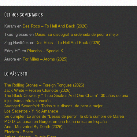
ÚLTIMOS COMENTARIOS
Karam
en
Des Rocs – To Hell And Back (2026)
Txus Iglesias
en
Oasis: su discografía ordenada de peor a mejor
Zigg Havlíček
en
Des Rocs – To Hell And Back (2026)
Eddy HG
en
Placebo – Special K
Aurora
en
For Miles – Atoms (2025)
LO MÁS VISTO
The Rolling Stones – Foreign Tongues (2026)
Jack White – Frozen Charlotte (2026)
The Black Crowes y "Three Snakes And One Charm": 30 años de una
injustísima infravaloración
Avenged Sevenfold: Todos sus discos, de peor a mejor
Los Secretos - Y No Amanece
Se cumplen 15 años de "Besos de perro", la obra cumbre de Marea
P.O.D. actuarán en Burgos en una fecha única en España
Ana - Motivated By Death (2026)
Elecktra - Enero