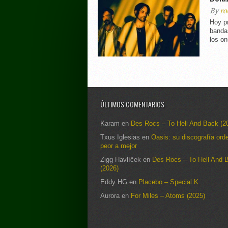
By
ro
Hoy p
banda
los o
ÚLTIMOS COMENTARIOS
Karam
en
Des Rocs – To Hell And Back (2
Txus Iglesias
en
Oasis: su discografía ord
peor a mejor
Zigg Havlíček
en
Des Rocs – To Hell And 
(2026)
Eddy HG
en
Placebo – Special K
Aurora
en
For Miles – Atoms (2025)