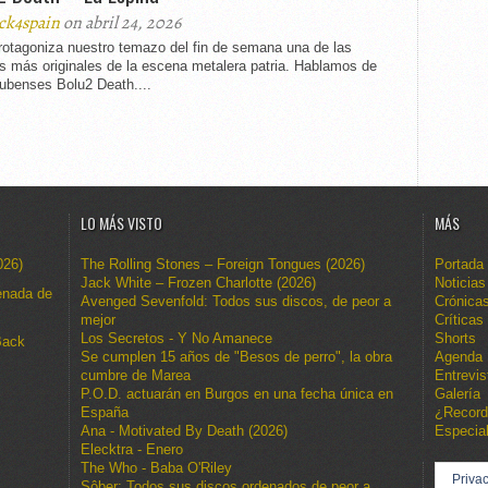
ck4spain
on abril 24, 2026
rotagoniza nuestro temazo del fin de semana una de las
s más originales de la escena metalera patria. Hablamos de
nubenses Bolu2 Death....
LO MÁS VISTO
MÁS
026)
The Rolling Stones – Foreign Tongues (2026)
Portada
Jack White – Frozen Charlotte (2026)
Noticias
enada de
Avenged Sevenfold: Todos sus discos, de peor a
Crónica
mejor
Críticas
Los Secretos - Y No Amanece
Shorts
Back
Se cumplen 15 años de "Besos de perro", la obra
Agenda
cumbre de Marea
Entrevis
P.O.D. actuarán en Burgos en una fecha única en
Galería
España
¿Recor
Ana - Motivated By Death (2026)
Especia
Elecktra - Enero
The Who - Baba O'Riley
Privac
Sôber: Todos sus discos ordenados de peor a