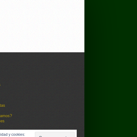
s
tas
damos?
les
idad y cookies: