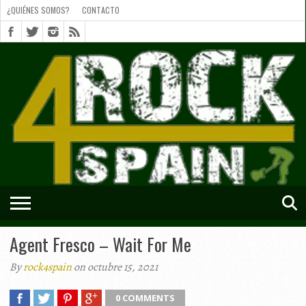
¿QUIÉNES SOMOS?
CONTACTO
¿QUIÉNES
SOMOS?
CONTACTO
SHORTS
Agent Fresco – Wait For Me
By
rock4spain
on octubre 15, 2021
0 COMMENTS