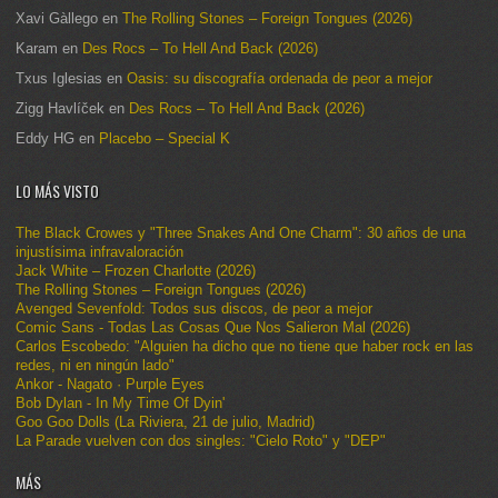
Xavi Gàllego
en
The Rolling Stones – Foreign Tongues (2026)
Karam
en
Des Rocs – To Hell And Back (2026)
Txus Iglesias
en
Oasis: su discografía ordenada de peor a mejor
Zigg Havlíček
en
Des Rocs – To Hell And Back (2026)
Eddy HG
en
Placebo – Special K
LO MÁS VISTO
The Black Crowes y "Three Snakes And One Charm": 30 años de una
injustísima infravaloración
Jack White – Frozen Charlotte (2026)
The Rolling Stones – Foreign Tongues (2026)
Avenged Sevenfold: Todos sus discos, de peor a mejor
Comic Sans - Todas Las Cosas Que Nos Salieron Mal (2026)
Carlos Escobedo: "Alguien ha dicho que no tiene que haber rock en las
redes, ni en ningún lado"
Ankor - Nagato · Purple Eyes
Bob Dylan - In My Time Of Dyin'
Goo Goo Dolls (La Riviera, 21 de julio, Madrid)
La Parade vuelven con dos singles: "Cielo Roto" y "DEP"
MÁS