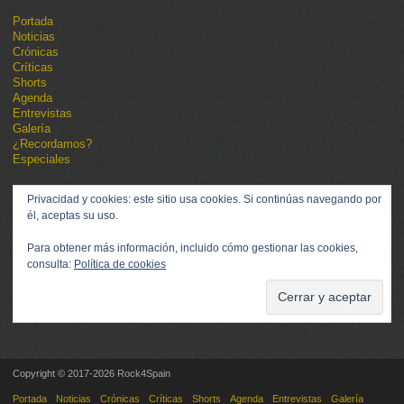
Portada
Noticias
Crónicas
Críticas
Shorts
Agenda
Entrevistas
Galería
¿Recordamos?
Especiales
Privacidad y cookies: este sitio usa cookies. Si continúas navegando por
él, aceptas su uso.
Para obtener más información, incluido cómo gestionar las cookies,
consulta:
Política de cookies
Copyright © 2017-2026 Rock4Spain
Portada
Noticias
Crónicas
Críticas
Shorts
Agenda
Entrevistas
Galería