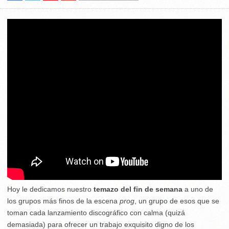
Hoy le dedicamos nuestro
temazo del fin de semana
a uno de
los grupos más finos de la escena
prog
, un grupo de esos que se
toman cada lanzamiento discográfico con calma (quizá
demasiada) para ofrecer un trabajo exquisito digno de los