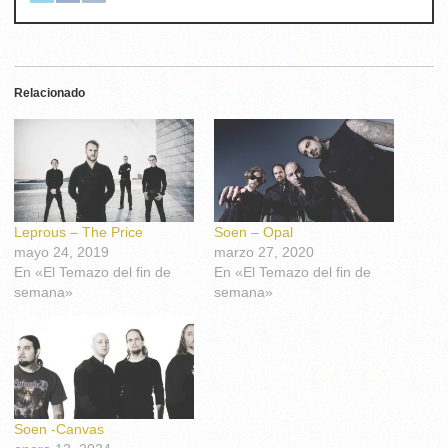
Relacionado
Leprous – The Price
Soen – Opal
mayo 24, 2019
marzo 27, 2020
En «El Temazo del fin de
En «El Temazo del fin de
semana»
semana»
Soen -Canvas