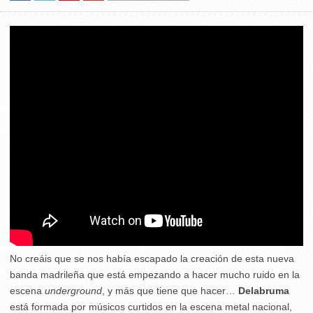
No creáis que se nos había escapado la creación de esta nueva
banda madrileña que está empezando a hacer mucho ruido en la
escena
underground
, y más que tiene que hacer…
Delabruma
está formada por músicos curtidos en la escena metal nacional,