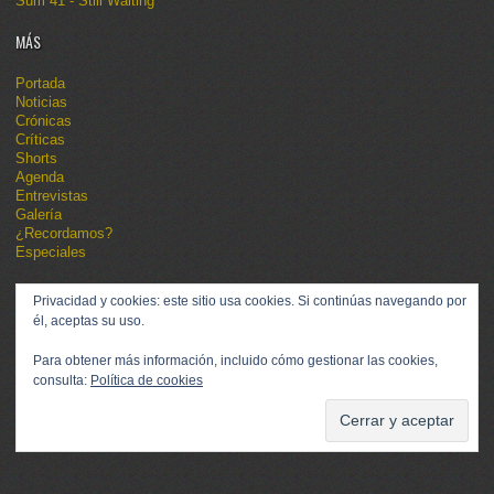
Sum 41 - Still Waiting
MÁS
Portada
Noticias
Crónicas
Críticas
Shorts
Agenda
Entrevistas
Galería
¿Recordamos?
Especiales
Privacidad y cookies: este sitio usa cookies. Si continúas navegando por
él, aceptas su uso.
Para obtener más información, incluido cómo gestionar las cookies,
consulta:
Política de cookies