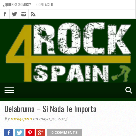
¿QUIÉNES SOMOS?
CONTACTO
¿QUIÉNES
SOMOS?
CONTACTO
SHORTS
Delabruma – Si Nada Te Importa
By
rock4spain
on mayo 30, 2025
0 COMMENTS