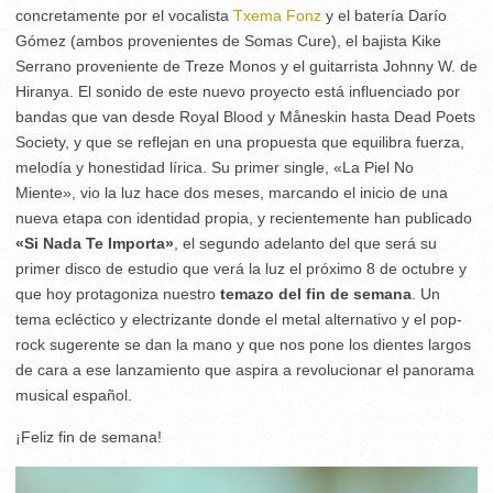
concretamente por el vocalista
Txema Fonz
y el batería Darío
Gómez (ambos provenientes de Somas Cure), el bajista Kike
Serrano proveniente de Treze Monos y el guitarrista Johnny W. de
Hiranya. El sonido de este nuevo proyecto está influenciado por
bandas que van desde Royal Blood y Måneskin hasta Dead Poets
Society, y que se reflejan en una propuesta que equilibra fuerza,
melodía y honestidad lírica. Su primer single, «La Piel No
Miente», vio la luz hace dos meses, marcando el inicio de una
nueva etapa con identidad propia, y recientemente han publicado
«Si Nada Te Importa»
, el segundo adelanto del que será su
primer disco de estudio que verá la luz el próximo 8 de octubre y
que hoy protagoniza nuestro
temazo del fin de semana
. Un
tema ecléctico y electrizante donde el metal alternativo y el pop-
rock sugerente se dan la mano y que nos pone los dientes largos
de cara a ese lanzamiento que aspira a revolucionar el panorama
musical español.
¡Feliz fin de semana!