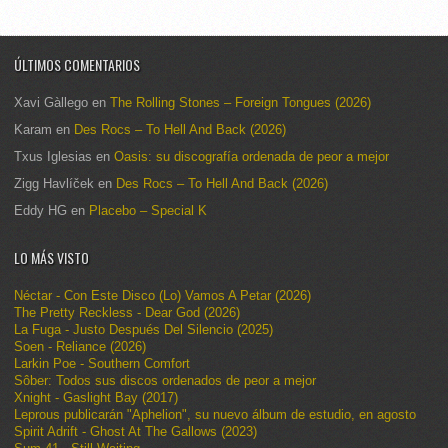
ÚLTIMOS COMENTARIOS
Xavi Gàllego
en
The Rolling Stones – Foreign Tongues (2026)
Karam
en
Des Rocs – To Hell And Back (2026)
Txus Iglesias
en
Oasis: su discografía ordenada de peor a mejor
Zigg Havlíček
en
Des Rocs – To Hell And Back (2026)
Eddy HG
en
Placebo – Special K
LO MÁS VISTO
Néctar - Con Este Disco (Lo) Vamos A Petar (2026)
The Pretty Reckless - Dear God (2026)
La Fuga - Justo Después Del Silencio (2025)
Soen - Reliance (2026)
Larkin Poe - Southern Comfort
Sôber: Todos sus discos ordenados de peor a mejor
Xnight - Gaslight Bay (2017)
Leprous publicarán "Aphelion", su nuevo álbum de estudio, en agosto
Spirit Adrift - Ghost At The Gallows (2023)