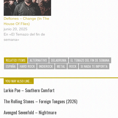
Deftones – Change (In The
House Of Flies)
junio 20, 2025
En «El Temazo del fin de
semana»
RELATED ITEMS
ALTERNATIVO
DELABRUMA
EL TEMAZO DEL FIN DE SEMANA
ESPAÑA
HARD ROCK
INDIEROCK
METAL
ROCK
SI NADA TE IMPORTA
YOU MAY ALSO LIKE...
Larkin Poe – Southern Comfort
The Rolling Stones – Foreign Tongues (2026)
Avenged Sevenfold – Nightmare