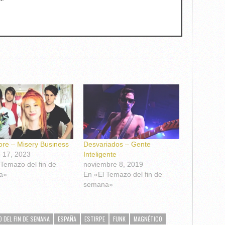
re – Misery Business
Desvariados – Gente
o 17, 2023
Inteligente
 Temazo del fin de
noviembre 8, 2019
a»
En «El Temazo del fin de
semana»
O DEL FIN DE SEMANA
ESPAÑA
ESTIRPE
FUNK
MAGNÉTICO