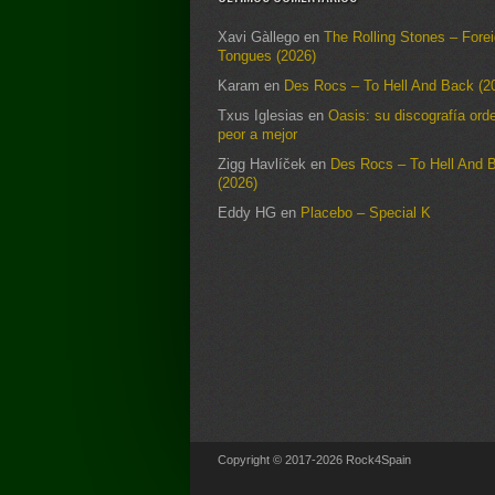
Xavi Gàllego
en
The Rolling Stones – Fore
Tongues (2026)
Karam
en
Des Rocs – To Hell And Back (2
Txus Iglesias
en
Oasis: su discografía ord
peor a mejor
Zigg Havlíček
en
Des Rocs – To Hell And 
(2026)
Eddy HG
en
Placebo – Special K
Copyright © 2017-2026 Rock4Spain