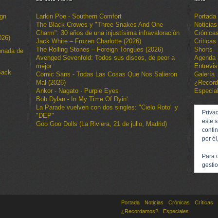
ign
Larkin Poe - Southern Comfort
Portada
The Black Crowes y "Three Snakes And One
Noticias
Charm": 30 años de una injustísima infravaloración
Crónica
026)
Jack White – Frozen Charlotte (2026)
Críticas
The Rolling Stones – Foreign Tongues (2026)
Shorts
enada de
Avenged Sevenfold: Todos sus discos, de peor a
Agenda
mejor
Entrevis
Back
Comic Sans - Todas Las Cosas Que Nos Salieron
Galería
Mal (2026)
¿Recor
Ankor - Nagato · Purple Eyes
Especia
Bob Dylan - In My Time Of Dyin'
La Parade vuelven con dos singles: "Cielo Roto" y
Privac
"DEP"
este s
Goo Goo Dolls (La Riviera, 21 de julio, Madrid)
conti
por él
Para 
gestio
Portada
Noticias
Crónicas
Críticas
¿Recordamos?
Especiales