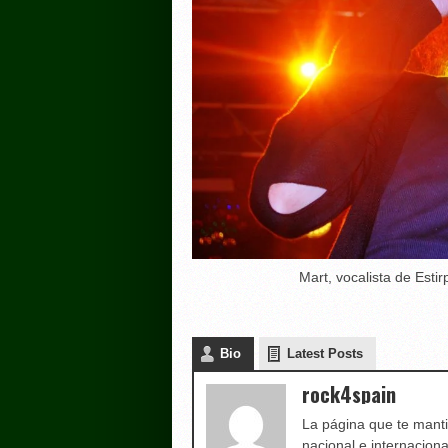
Mart, vocalista de Esti
Bio
Latest Posts
rock4spain
La página que te manti
nacional e internaciona