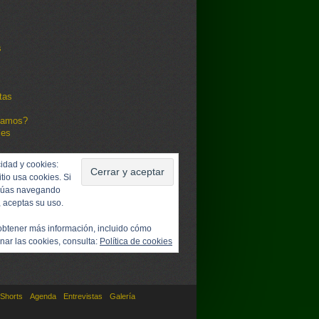
s
tas
damos?
les
idad y cookies:
itio usa cookies. Si
núas navegando
, aceptas su uso.
obtener más información, incluido cómo
nar las cookies, consulta:
Política de cookies
Shorts
Agenda
Entrevistas
Galería