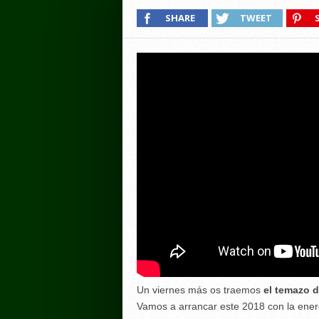
SHARE
TWEET
Un viernes más os traemos
el temazo d
Vamos a arrancar este 2018 con la ene