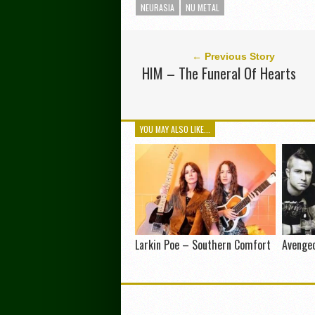
NEURASIA
NU METAL
← Previous Story
HIM – The Funeral Of Hearts
YOU MAY ALSO LIKE...
Larkin Poe – Southern Comfort
Avenge