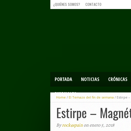
¿QUIÉNES SOMOS?
CONTACTO
PORTADA
NOTICIAS
CRÓNICAS
ESPECIALES
Home
/
El Temazo del fin de semana
/
Estirpe 
Estirpe – Magné
By
rock4spain
on enero 5, 2018