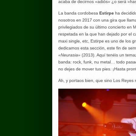
acaba de decirnos «adiós» ¿o será «ha
La banda cordobesa
Estirpe
ha decidido
nosotros en 2017 con una gira que llama
privilegiados de su último concierto en
respetada en la que han dejado por el ca
maxi single, etc, Estirpe es uno de los 
dedicamos esta sección, este fin de 
«Neurasia»
(2013). Aquí tenéis un tema
banda: rock, funk, nu metal… todo pasa
no dejes de mover tus pies. ¡Hasta pron
Ah, y portaos bien, que sino Los Reyes