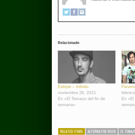
Relacionado
Estirpe – Infinito
Paramo
noviembre 26, 2021
febrer
En «El Temazo del fin de
En «El
semana»
seman
RELATED ITEMS
ALTERNATIVE ROCK
EL TEMAZ