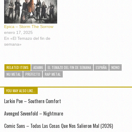
Epica – Storm The Sorrow
enero 17, 2025
En «El Temazo del fin de
semana»
RELATED ITEMS
ADAM6
EL TEMAZO DEL FIN DE SEMANA
ESPAÑA
NDNO
NU METAL
PREFECTO
RAP METAL
YOU MAY ALSO LIKE...
Larkin Poe – Southern Comfort
Avenged Sevenfold – Nightmare
Comic Sans – Todas Las Cosas Que Nos Salieron Mal (2026)