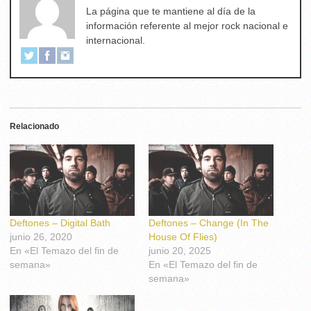
La página que te mantiene al día de la
información referente al mejor rock nacional e
internacional.
Relacionado
Deftones – Digital Bath
Deftones – Change (In The
junio 26, 2020
House Of Flies)
En «El Temazo del fin de
junio 20, 2025
semana»
En «El Temazo del fin de
semana»