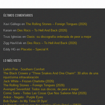
ÚLTIMOS COMENTARIOS
Xavi Gàllego
en
The Rolling Stones – Foreign Tongues (2026)
Karam
en
Des Rocs – To Hell And Back (2026)
Txus Iglesias
en
Oasis: su discografía ordenada de peor a mejor
Zigg Havlíček
en
Des Rocs – To Hell And Back (2026)
Eddy HG
en
Placebo – Special K
LO MÁS VISTO
Larkin Poe - Southern Comfort
The Black Crowes y "Three Snakes And One Charm": 30 años de una
injustísima infravaloración
Jack White – Frozen Charlotte (2026)
The Rolling Stones – Foreign Tongues (2026)
Avenged Sevenfold: Todos sus discos, de peor a mejor
Comic Sans - Todas Las Cosas Que Nos Salieron Mal (2026)
Ankor - Nagato · Purple Eyes
Bob Dylan - In My Time Of Dyin'