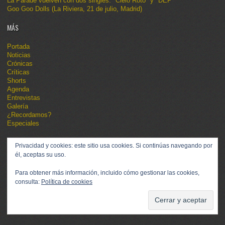
La Parade vuelven con dos singles: "Cielo Roto" y "DEP"
Goo Goo Dolls (La Riviera, 21 de julio, Madrid)
MÁS
Portada
Noticias
Crónicas
Críticas
Shorts
Agenda
Entrevistas
Galería
¿Recordamos?
Especiales
Privacidad y cookies: este sitio usa cookies. Si continúas navegando por
él, aceptas su uso.
Para obtener más información, incluido cómo gestionar las cookies,
consulta:
Política de cookies