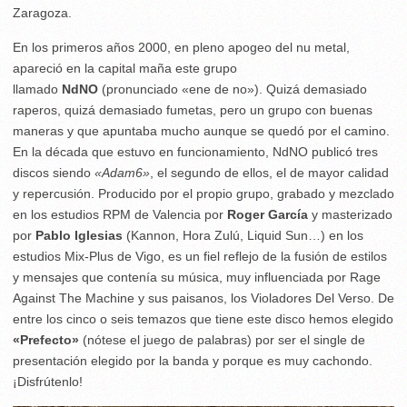
Zaragoza.
En los primeros años 2000, en pleno apogeo del nu metal,
apareció en la capital maña este grupo
llamado
NdNO
(pronunciado «ene de no»). Quizá demasiado
raperos, quizá demasiado fumetas, pero un grupo con buenas
maneras y que apuntaba mucho aunque se quedó por el camino.
En la década que estuvo en funcionamiento, NdNO publicó tres
discos siendo
«Adam6»
, el segundo de ellos, el de mayor calidad
y repercusión. Producido por el propio grupo, grabado y mezclado
en los estudios RPM de Valencia por
Roger García
y masterizado
por
Pablo Iglesias
(Kannon, Hora Zulú, Liquid Sun…) en los
estudios Mix-Plus de Vigo, es un fiel reflejo de la fusión de estilos
y mensajes que contenía su música, muy influenciada por Rage
Against The Machine y sus paisanos, los Violadores Del Verso. De
entre los cinco o seis temazos que tiene este disco hemos elegido
«Prefecto»
(nótese el juego de palabras) por ser el single de
presentación elegido por la banda y porque es muy cachondo.
¡Disfrútenlo!