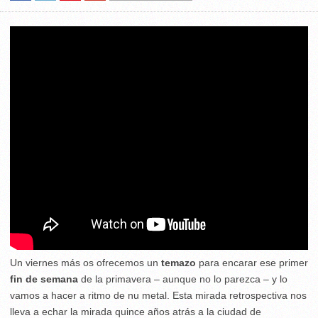
Un viernes más os ofrecemos un
temazo
para encarar ese primer
fin de semana
de la primavera – aunque no lo parezca – y lo
vamos a hacer a ritmo de nu metal. Esta mirada retrospectiva nos
lleva a echar la mirada quince años atrás a la ciudad de