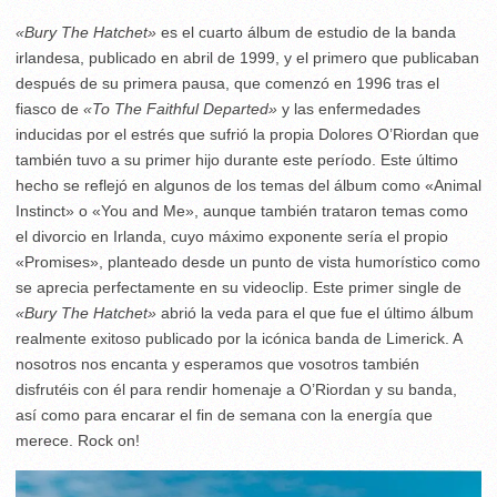
«Bury The Hatchet»
es el cuarto álbum de estudio de la banda
irlandesa, publicado en abril de 1999, y el primero que publicaban
después de su primera pausa, que comenzó en 1996 tras el
fiasco de
«
To The Faithful Departed»
y las enfermedades
inducidas por el estrés que sufrió la propia Dolores O’Riordan que
también tuvo a su primer hijo durante este período. Este último
hecho se reflejó en algunos de los temas del álbum como «Animal
Instinct» o «You and Me», aunque también trataron temas como
el divorcio en Irlanda, cuyo máximo exponente sería el propio
«Promises», planteado desde un punto de vista humorístico como
se aprecia perfectamente en su videoclip. Este primer single de
«Bury The Hatchet»
abrió la veda para el que fue el último álbum
realmente exitoso publicado por la icónica banda de Limerick. A
nosotros nos encanta y esperamos que vosotros también
disfrutéis con él para rendir homenaje a O’Riordan y su banda,
así como para encarar el fin de semana con la energía que
merece. Rock on!