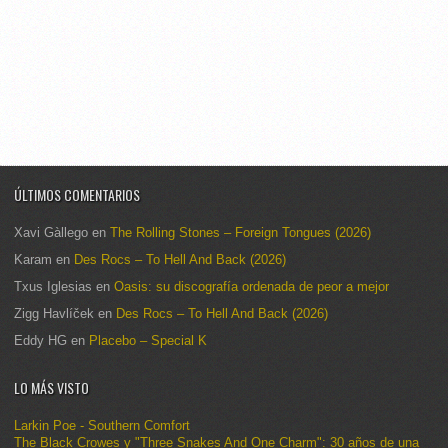
ÚLTIMOS COMENTARIOS
Xavi Gàllego
en
The Rolling Stones – Foreign Tongues (2026)
Karam
en
Des Rocs – To Hell And Back (2026)
Txus Iglesias
en
Oasis: su discografía ordenada de peor a mejor
Zigg Havlíček
en
Des Rocs – To Hell And Back (2026)
Eddy HG
en
Placebo – Special K
LO MÁS VISTO
Larkin Poe - Southern Comfort
The Black Crowes y "Three Snakes And One Charm": 30 años de una