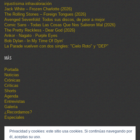
injustísima infravaloración
Jack White – Frozen Charlotte (2026)
The Rolling Stones – Foreign Tongues (2026)
Avenged Sevenfold: Todos sus discos, de peor a mejor
Comic Sans - Todas Las Cosas Que Nos Salieron Mal (2026)
The Pretty Reckless - Dear God (2026)
Ankor - Nagato · Purple Eyes
Bob Dylan - In My Time Of Dyin'
La Parade vuelven con dos singles: "Cielo Roto" y "DEP"
MÁS
Portada
Noticias
Crónicas
Críticas
Shorts
Agenda
Entrevistas
Galería
¿Recordamos?
Especiales
Privacidad y cookies: este sitio usa cookies. Si continúas navegando por
él, aceptas su uso.