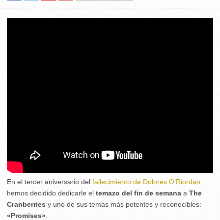
En el tercer aniversario del
fallecimiento de Dolores O’Riordan
hemos decidido dedicarle el
temazo del fin de semana
a
The
Cranberries
y uno de sus temas más potentes y reconocibles:
«Promises»
.