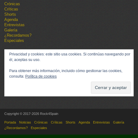
Crónicas
Críticas
Shorts
Agenda
Entrevistas
Galería
¿Recordamos?
Especiales
Privacidad y cookies: este sitio usa cookies. Si continúas navegando por
él, aceptas su uso.
Para obtener más información, incluido cómo gestionar las cookies,
consulta:
Política de cookies
Copyright © 2017-2026 Rock4Spain
Portada
Noticias
Crónicas
Críticas
Shorts
Agenda
Entrevistas
Galería
¿Recordamos?
Especiales