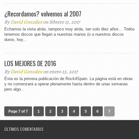
¿Recordamos? volvemos al 2007
By
David González
on febrero 13, 2017
Echamos la vista atrás, tampoco muy atrás, tan solo diez años… Todos
tenemos discos que llegan a nuestras manos (o a nuestros discos
duros, hoy...
LOS MEJORES DE 2016
By
David González
on enero 25, 2017
Ésta es la primera publicación de Rock4Spain. La página está en obras
y no comenzará a operar plenamente hasta dentro de unas semanas
pero algo...
Page 7 of 7
1
2
3
4
5
6
7
ÚLTIMOS COMENTARIOS