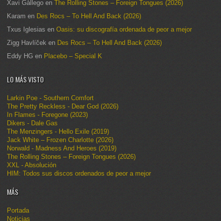
Xavi Gàllego
en
The Rolling Stones – Foreign Tongues (2026)
Karam
en
Des Rocs – To Hell And Back (2026)
Txus Iglesias
en
Oasis: su discografía ordenada de peor a mejor
Zigg Havlíček
en
Des Rocs – To Hell And Back (2026)
Eddy HG
en
Placebo – Special K
LO MÁS VISTO
Larkin Poe - Southern Comfort
The Pretty Reckless - Dear God (2026)
In Flames - Foregone (2023)
Dikers - Dale Gas
The Menzingers - Hello Exile (2019)
Jack White – Frozen Charlotte (2026)
Norwald - Madness And Heroes (2019)
The Rolling Stones – Foreign Tongues (2026)
XXL - Absolución
HIM: Todos sus discos ordenados de peor a mejor
MÁS
Portada
Noticias